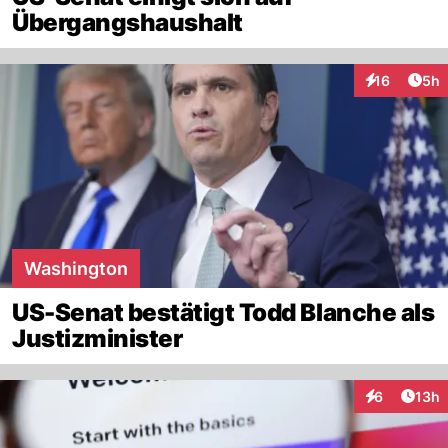
Übergangshaushalt
Arti
16
5h
Interaktione
Washington
US-Senat bestätigt Todd Blanche als
Justizminister
Artik
6
13h
Interaktione