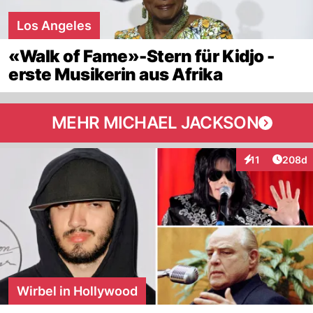
Los Angeles
«Walk of Fame»-Stern für Kidjo -
erste Musikerin aus Afrika
MEHR MICHAEL JACKSON
Artikel
11
208d
Interaktionen
Wirbel in Hollywood