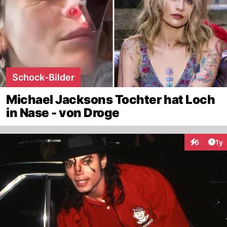
Schock-Bilder
Michael Jacksons Tochter hat Loch
in Nase - von Droge
Art
6
1y
Interaktion