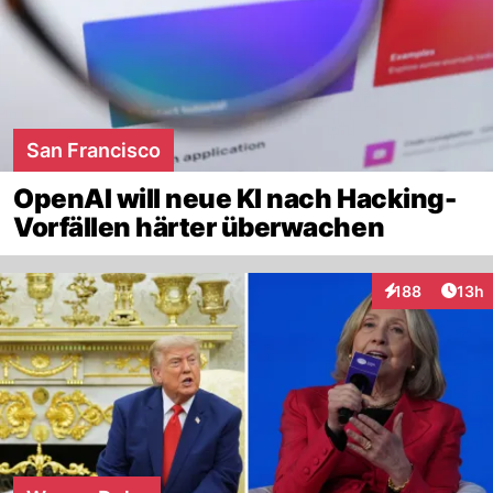
San Francisco
OpenAI will neue KI nach Hacking-
Vorfällen härter überwachen
Artik
188
13h
Interaktionen