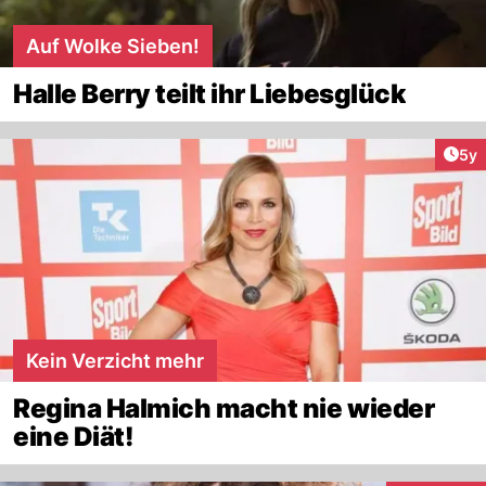
Auf Wolke Sieben!
Halle Berry teilt ihr Liebesglück
Arti
5y
Kein Verzicht mehr
Regina Halmich macht nie wieder
eine Diät!