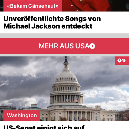
«Bekam Gänsehaut»
Unveröffentlichte Songs von
Michael Jackson entdeckt
MEHR AUS USA
Arti
3h
Washington
US-Senat einigt sich auf