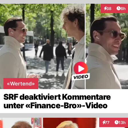
Arti
38
6h
Interaktionen
«Wertend»
SRF deaktiviert Kommentare
unter «Finance-Bro»-Video
Artik
77
13h
Interaktionen