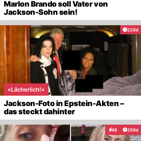
Marlon Brando soll Vater von
Jackson-Sohn sein!
Artikel
229d
«Lächerlich!»
Jackson-Foto in Epstein-Akten –
das steckt dahinter
Artikel
48
269d
Interaktionen