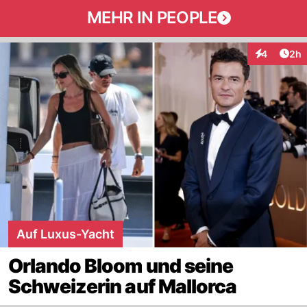
MEHR IN PEOPLE
Arti
4
2h
Interaktion
Auf Luxus-Yacht
Orlando Bloom und seine
Schweizerin auf Mallorca