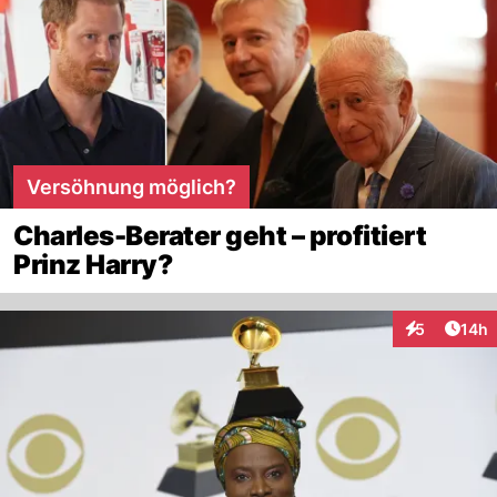
Versöhnung möglich?
Charles-Berater geht – profitiert
Prinz Harry?
Artik
5
14h
Interaktione