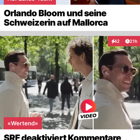
Orlando Bloom und seine
Schweizerin auf Mallorca
Artik
42
21h
Interaktionen
«Wertend»
SRF deaktiviert Kommentare