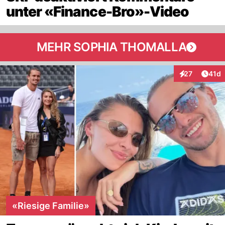
unter «Finance-Bro»-Video
MEHR SOPHIA THOMALLA
Artik
27
41d
Interaktionen
«Riesige Familie»