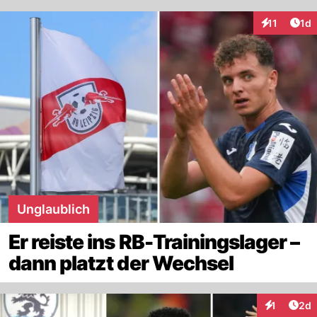
Art
11
1d
Interaktione
Unglaublich
Er reiste ins RB-Trainingslager –
dann platzt der Wechsel
Arti
1
2d
Interaktion