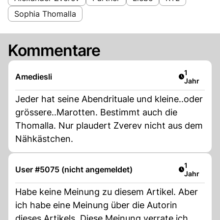
Sophia Thomalla
Kommentare
Artikel ver
1
Amediesli
Jahr
Jeder hat seine Abendrituale und kleine..oder
grössere..Marotten. Bestimmt auch die
Thomalla. Nur plaudert Zverev nicht aus dem
Nähkästchen.
Artikel ver
1
User #5075 (nicht angemeldet)
Jahr
Habe keine Meinung zu diesem Artikel. Aber
ich habe eine Meinung über die Autorin
dieses Artikels. Diese Meinung verrate ich