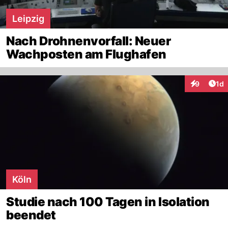
Leipzig
Nach Drohnenvorfall: Neuer
Wachposten am Flughafen
Art
9
1d
Interaktion
Köln
Studie nach 100 Tagen in Isolation
beendet