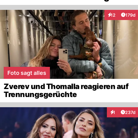
Artike
12
179d
Interaktionen
Foto sagt alles
Zverev und Thomalla reagieren auf
Trennungsgerüchte
Artike
1
237d
Interaktionen