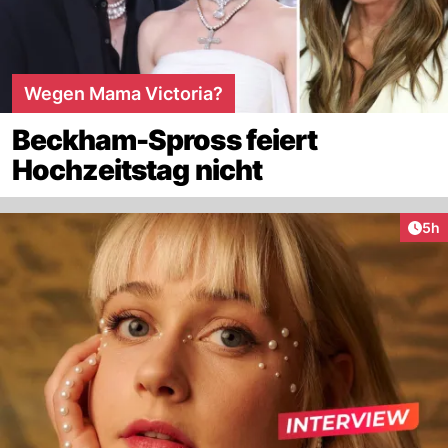
Wegen Mama Victoria?
Beckham-Spross feiert
Hochzeitstag nicht
Arti
5h