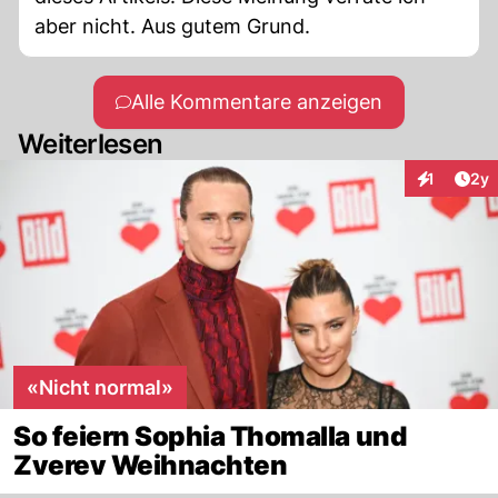
aber nicht. Aus gutem Grund.
Alle Kommentare anzeigen
Weiterlesen
Arti
1
2y
Interaktion
«Nicht normal»
So feiern Sophia Thomalla und
Zverev Weihnachten