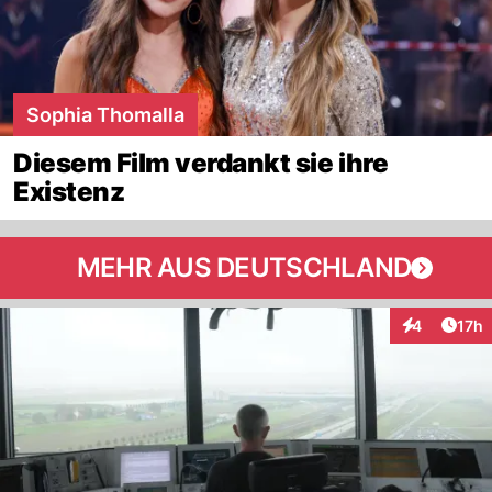
Sophia Thomalla
Diesem Film verdankt sie ihre
Existenz
MEHR AUS DEUTSCHLAND
Artik
4
17h
Interaktione