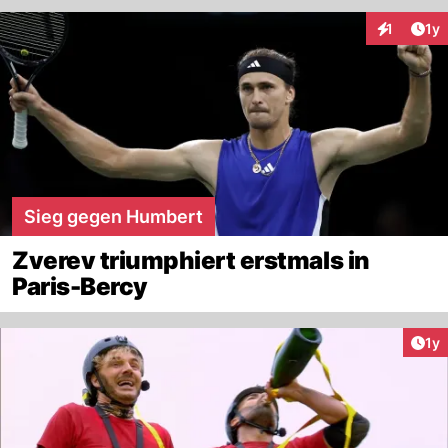
Art
1
1y
Interaktion
Sieg gegen Humbert
Zverev triumphiert erstmals in
Paris-Bercy
Art
1y