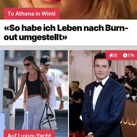
To Athena in Winti
«So habe ich Leben nach Burn-
out umgestellt»
Artik
35
17h
Interaktionen
Auf Luxus-Yacht