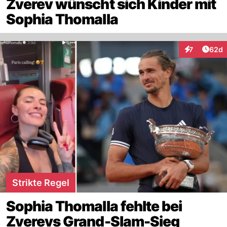
Zverev wünscht sich Kinder mit
Sophia Thomalla
Artik
7
62d
Interaktionen
Strikte Regel
Sophia Thomalla fehlte bei
Zverevs Grand-Slam-Sieg