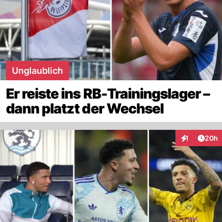
Unglaublich
Er reiste ins RB-Trainingslager –
dann platzt der Wechsel
Artik
1
20h
Interaktione