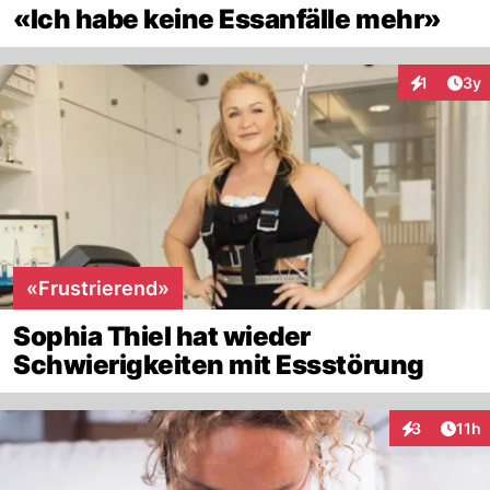
«Ich habe keine Essanfälle mehr»
Arti
1
3y
Interaktion
«Frustrierend»
Sophia Thiel hat wieder
Schwierigkeiten mit Essstörung
Artik
3
11h
Interaktione