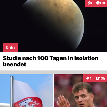
Artik
8
11h
Interaktione
Köln
Studie nach 100 Tagen in Isolation
beendet
Artik
11
13h
Interaktionen