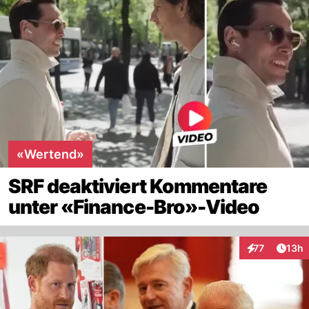
«Wertend»
SRF deaktiviert Kommentare
unter «Finance-Bro»-Video
Artik
77
13h
Interaktionen