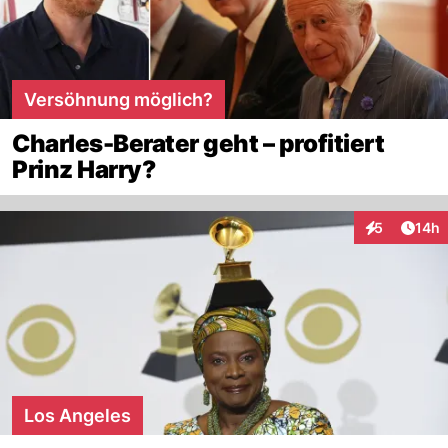
Versöhnung möglich?
Charles-Berater geht – profitiert
Prinz Harry?
Artik
5
14h
Interaktione
Los Angeles