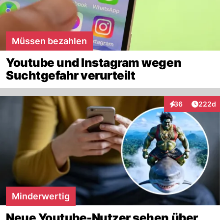
Müssen bezahlen
Youtube und Instagram wegen
Suchtgefahr verurteilt
Artikel
36
222d
Interaktionen
Minderwertig
Neue Youtube-Nutzer sehen über