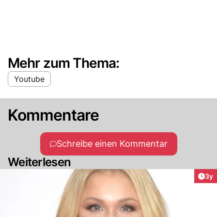
Mehr zum Thema:
Youtube
Kommentare
Schreibe einen Kommentar
Weiterlesen
Arti
3y