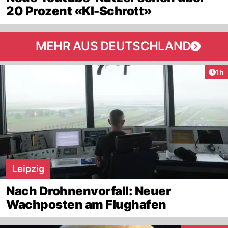
20 Prozent «KI-Schrott»
MEHR AUS DEUTSCHLAND
Art
1h
Leipzig
Nach Drohnenvorfall: Neuer
Wachposten am Flughafen