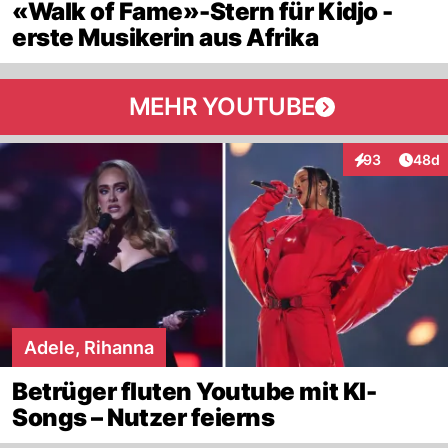
«Walk of Fame»-Stern für Kidjo -
erste Musikerin aus Afrika
MEHR YOUTUBE
Artik
93
48d
Interaktionen
Adele, Rihanna
Betrüger fluten Youtube mit KI-
Songs – Nutzer feierns