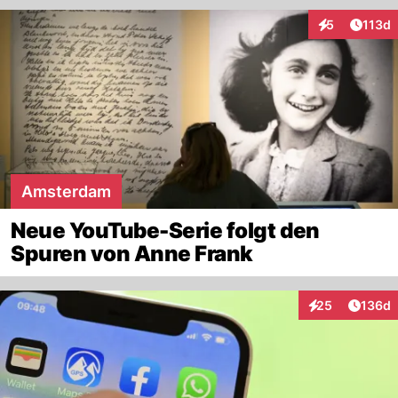
Artike
5
113d
Interaktionen
Amsterdam
Neue YouTube-Serie folgt den
Spuren von Anne Frank
Artike
25
136d
Interaktionen