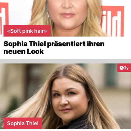
«Soft pink hair»
Sophia Thiel präsentiert ihren
neuen Look
Arti
3y
Sophia Thiel