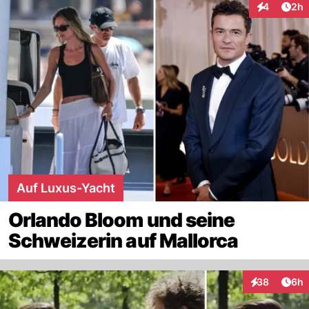
Arti
4
2h
Interaktion
Auf Luxus-Yacht
Orlando Bloom und seine
Schweizerin auf Mallorca
Arti
38
6h
Interaktionen