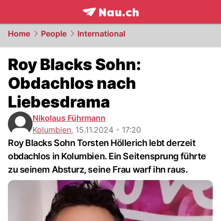
frontpage.
NAU.ch
Home
People
International
Roy Blacks Sohn:
Obdachlos nach
Liebesdrama
Nikolaus Führmann
Kolumbien
,
15.11.2024 - 17:20
Roy Blacks Sohn Torsten Höllerich lebt derzeit
obdachlos in Kolumbien. Ein Seitensprung führte
zu seinem Absturz, seine Frau warf ihn raus.