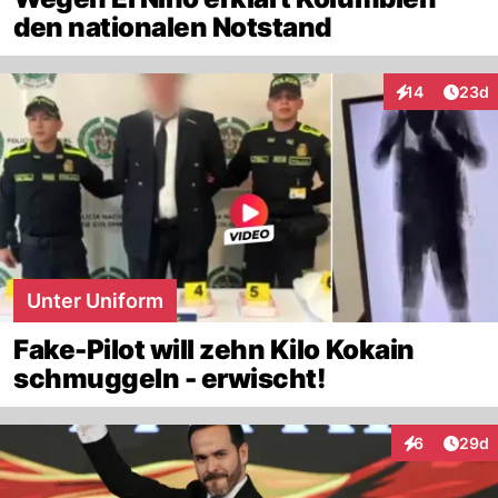
den nationalen Notstand
Artik
14
23d
Interaktionen
Unter Uniform
Fake-Pilot will zehn Kilo Kokain
schmuggeln - erwischt!
Artik
6
29d
Interaktionen