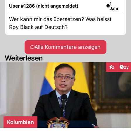
Artikel ver
1
User #1286 (nicht angemeldet)
Jahr
Wer kann mir das übersetzen? Was heisst
Roy Black auf Deutsch?
Alle Kommentare anzeigen
Weiterlesen
Arti
2
2y
Interaktion
Kolumbien