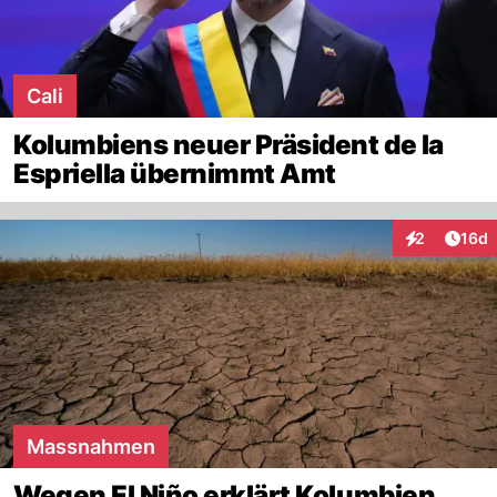
Cali
Kolumbiens neuer Präsident de la
Espriella übernimmt Amt
Artik
2
16d
Interaktione
Massnahmen
Wegen El Niño erklärt Kolumbien