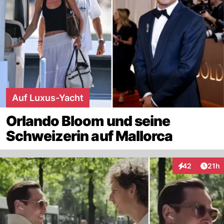
Auf Luxus-Yacht
Orlando Bloom und seine
Schweizerin auf Mallorca
Artik
42
21h
Interaktionen