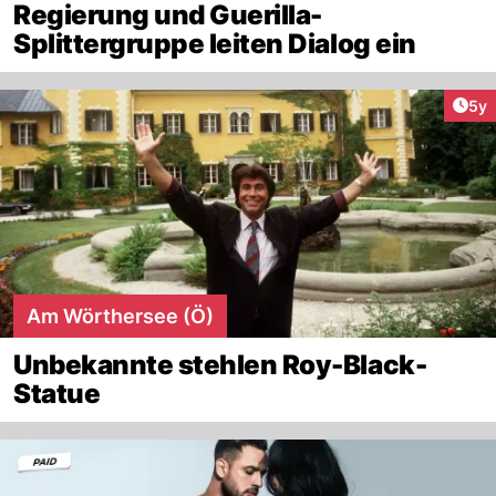
Regierung und Guerilla-
Splittergruppe leiten Dialog ein
Arti
5y
Am Wörthersee (Ö)
Unbekannte stehlen Roy-Black-
Statue