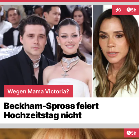
Arti
8
5h
Interaktion
Wegen Mama Victoria?
Beckham-Spross feiert
Hochzeitstag nicht
Arti
5h