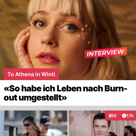
To Athena in Winti
«So habe ich Leben nach Burn-
out umgestellt»
Artik
35
17h
Interaktionen