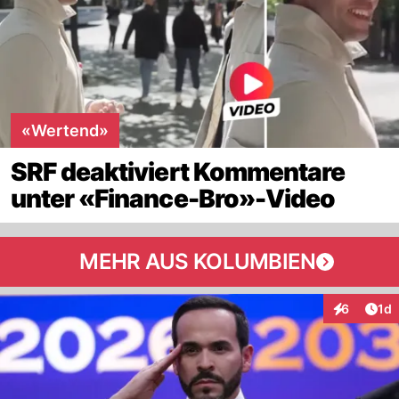
«Wertend»
SRF deaktiviert Kommentare
unter «Finance-Bro»-Video
MEHR AUS KOLUMBIEN
Art
6
1d
Interaktion