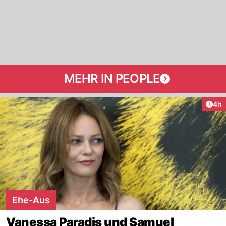
MEHR IN PEOPLE
Arti
4h
Ehe-Aus
Vanessa Paradis und Samuel