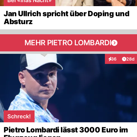
Bei «Inas Nacht»
Jan Ullrich spricht über Doping und
Absturz
MEHR PIETRO LOMBARDI
Artik
36
28d
Interaktionen
Schreck!
Pietro Lombardi lässt 3000 Euro im