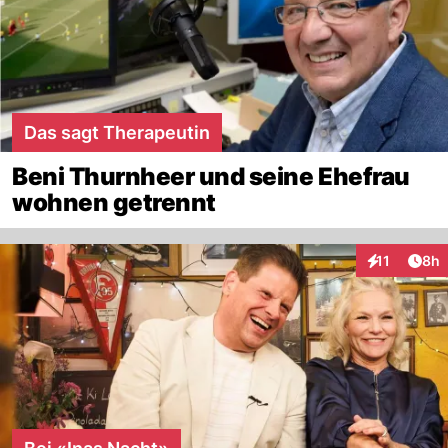
Das sagt Therapeutin
Beni Thurnheer und seine Ehefrau
wohnen getrennt
Arti
11
8h
Interaktione