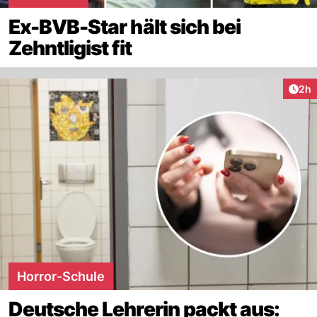
Ex-BVB-Star hält sich bei
Zehntligist fit
Arti
2h
Horror-Schule
Deutsche Lehrerin packt aus: