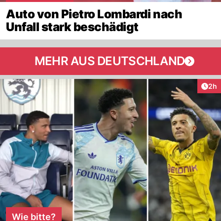
Auto von Pietro Lombardi nach
Unfall stark beschädigt
MEHR AUS DEUTSCHLAND
Arti
2h
Wie bitte?