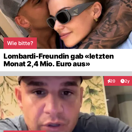
Wie bitte?
Lombardi-Freundin gab «letzten
Monat 2,4 Mio. Euro aus»
Arti
20
2y
Interaktionen