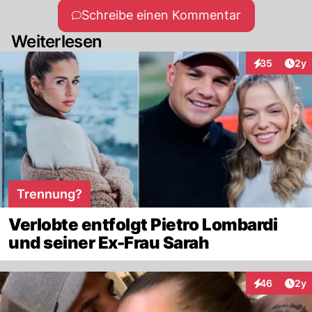
Schreibe einen Kommentar
Weiterlesen
Arti
35
2y
Interaktionen
Trennung?
Verlobte entfolgt Pietro Lombardi
und seiner Ex-Frau Sarah
Arti
46
2y
Interaktionen