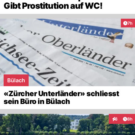
Gibt Prostitution auf WC!
Arti
7h
Bülach
«Zürcher Unterländer» schliesst
sein Büro in Bülach
Arti
8
8h
Interaktion