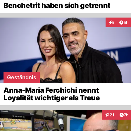
Benchetrit haben sich getrennt
Arti
5
5h
Interaktion
Geständnis
Anna-Maria Ferchichi nennt
Loyalität wichtiger als Treue
Arti
121
7h
Interaktionen