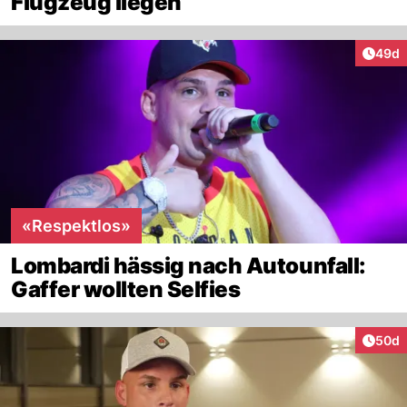
Flugzeug liegen
Artik
49d
«Respektlos»
Lombardi hässig nach Autounfall:
Gaffer wollten Selfies
Artik
50d