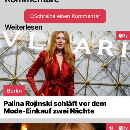
Schreibe einen Kommentar
Weiterlesen
Arti
3y
Berlin
Palina Rojinski schläft vor dem
Mode-Einkauf zwei Nächte
Arti
1
3y
Interaktion