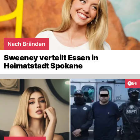
Nach Bränden
Sweeney verteilt Essen in
Heimatstadt Spokane
Arti
9h