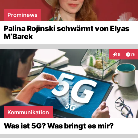
Prominews
Palina Rojinski schwärmt von Elyas
M‘Barek
Arti
16
7h
Interaktione
Kommunikation
Was ist 5G? Was bringt es mir?