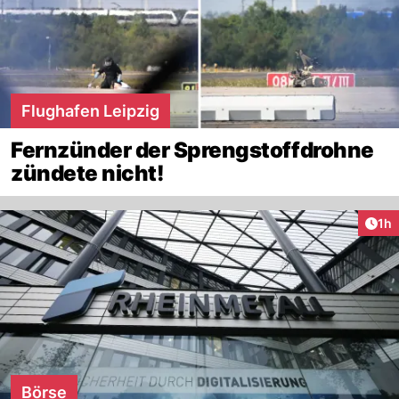
Flughafen Leipzig
Fernzünder der Sprengstoffdrohne
zündete nicht!
Art
1h
Börse