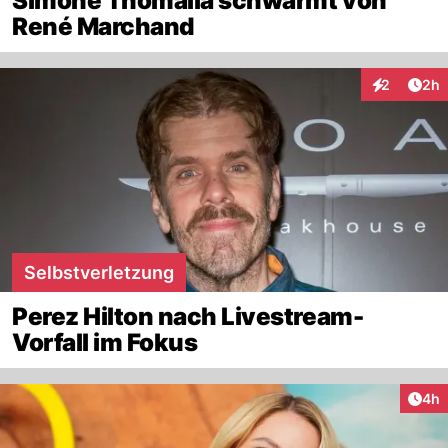
Simone Thomalla schwärmt von
René Marchand
Arti
2
2h
Interaktion
Selbstverletzung
Perez Hilton nach Livestream-
Vorfall im Fokus
Arti
4h