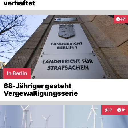
verhaftet
Arti
47'
In Berlin
68-Jähriger gesteht
Vergewaltigungsserie
Art
37
1h
Interaktione