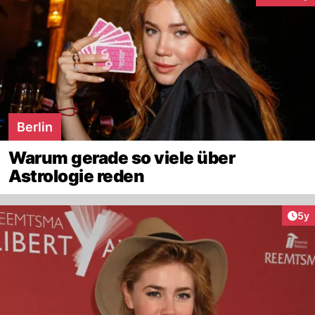
Berlin
Warum gerade so viele über
Astrologie reden
Arti
5y