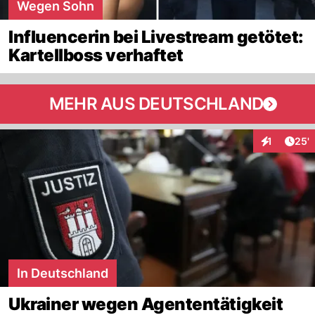
Wegen Sohn
Influencerin bei Livestream getötet:
Kartellboss verhaftet
MEHR AUS DEUTSCHLAND
Arti
1
25'
Interaktion
In Deutschland
Ukrainer wegen Agententätigkeit