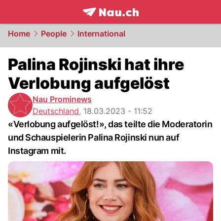
frontpage.
NAU.ch
Home
People
International
Palina Rojinski hat ihre
Verlobung aufgelöst
Nau Prominews
Deutschland
,
18.03.2023 - 11:52
«Verlobung aufgelöst!», das teilte die Moderatorin
und Schauspielerin Palina Rojinski nun auf
Instagram mit.