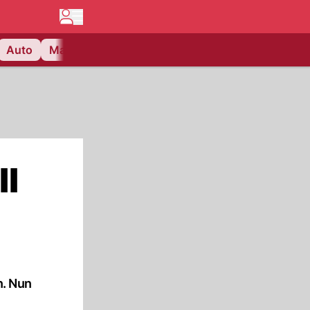
Auto
Matchcenter
Videos
Nau Plus
Lifestyle
ll
n. Nun