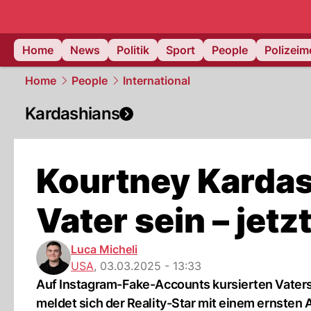
Home
News
Politik
Sport
People
Polizei
Home
People
International
Kardashians
Kourtney Kardas
Vater sein – jetz
Luca Micheli
USA
,
03.03.2025 - 13:33
Auf Instagram-Fake-Accounts kursierten Vater
meldet sich der Reality-Star mit einem ernsten 