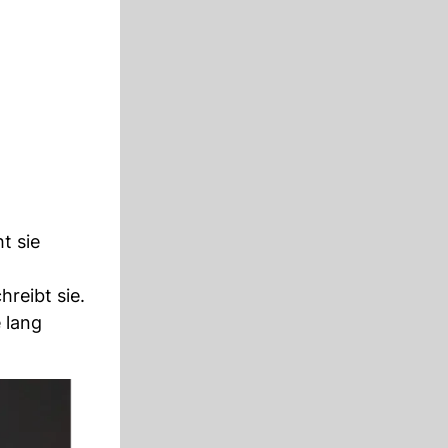
t sie
reibt sie.
 lang