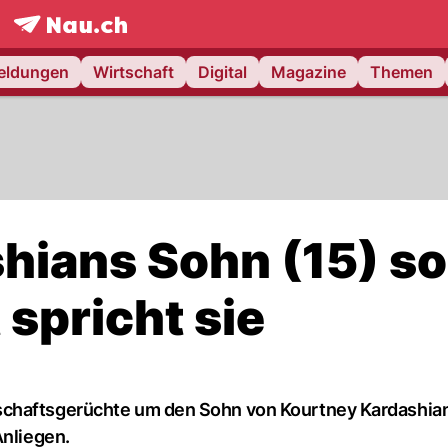
frontpage.
NAU.ch
meldungen
Wirtschaft
Digital
Magazine
Themen
hians Sohn (15) so
t spricht sie
schaftsgerüchte um den Sohn von Kourtney Kardashia
Anliegen.