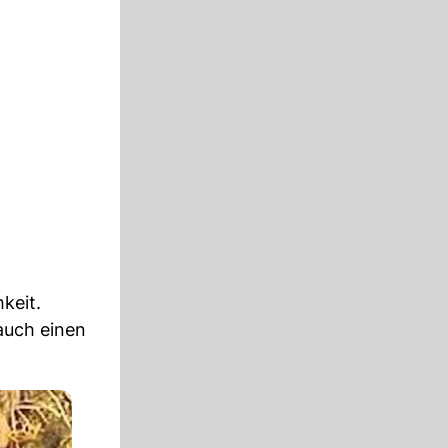
keit.
auch einen