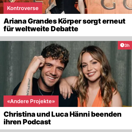
Kontroverse
Ariana Grandes Körper sorgt erneut
für weltweite Debatte
Arti
3h
«Andere Projekte»
Christina und Luca Hänni beenden
ihren Podcast