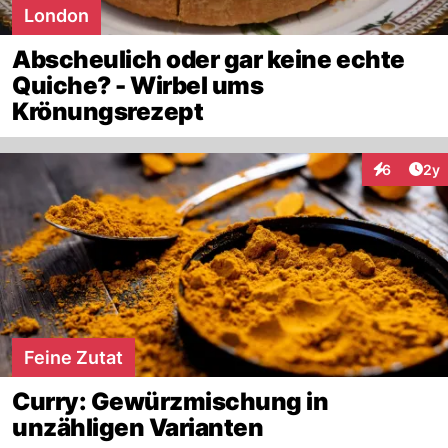
London
Abscheulich oder gar keine echte
Quiche? - Wirbel ums
Krönungsrezept
Arti
6
2y
Interaktion
Feine Zutat
Curry: Gewürzmischung in
unzähligen Varianten