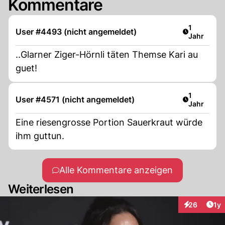
Kommentare
Artikel ver
1
User #4493 (nicht angemeldet)
Jahr
..Glarner Ziger-Hörnli täten Themse Kari au
guet!
Artikel ver
1
User #4571 (nicht angemeldet)
Jahr
Eine riesengrosse Portion Sauerkraut würde
ihm guttun.
Alle Kommentare anzeigen
Weiterlesen
Art
26
1y
Interaktione