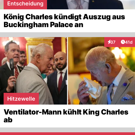
Entscheidung
König Charles kündigt Auszug aus
Buckingham Palace an
Artik
37
41d
Interaktionen
Hitzewelle
Ventilator-Mann kühlt King Charles
ab