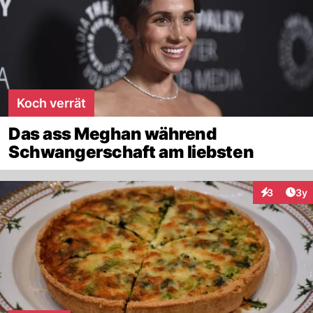
Koch verrät
Das ass Meghan während
Schwangerschaft am liebsten
Arti
3
3y
Interaktion