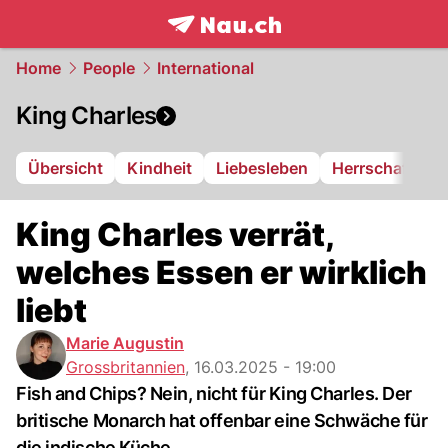
frontpage.
NAU.ch
Home
People
International
King Charles
Übersicht
Kindheit
Liebesleben
Herrschaft
King Charles verrät,
welches Essen er wirklich
liebt
Marie Augustin
Grossbritannien
,
16.03.2025 - 19:00
Fish and Chips? Nein, nicht für King Charles. Der
britische Monarch hat offenbar eine Schwäche für
die indische Küche.