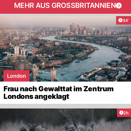
MEHR AUS GROSSBRITANNIEN
Arti
34'
London
Frau nach Gewalttat im Zentrum
Londons angeklagt
Arti
2h