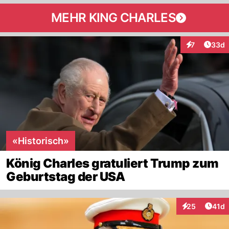
MEHR KING CHARLES
Artik
7
33d
Interaktionen
«Historisch»
König Charles gratuliert Trump zum
Geburtstag der USA
Artik
25
41d
Interaktionen