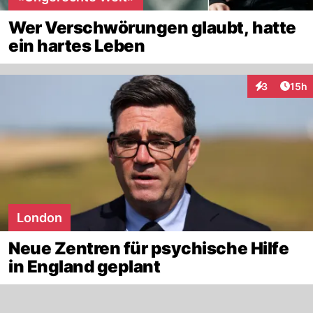
Wer Verschwörungen glaubt, hatte
ein hartes Leben
Artik
3
15h
Interaktione
London
Neue Zentren für psychische Hilfe
in England geplant