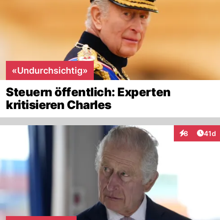
«Undurchsichtig»
Steuern öffentlich: Experten
kritisieren Charles
Artik
8
41d
Interaktione