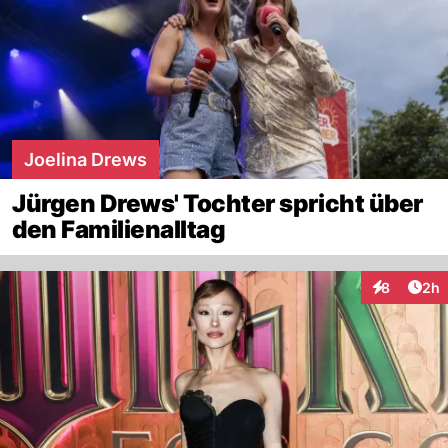
Joelina Drews
Jürgen Drews' Tochter spricht über
den Familienalltag
Arti
8
2h
Interaktion