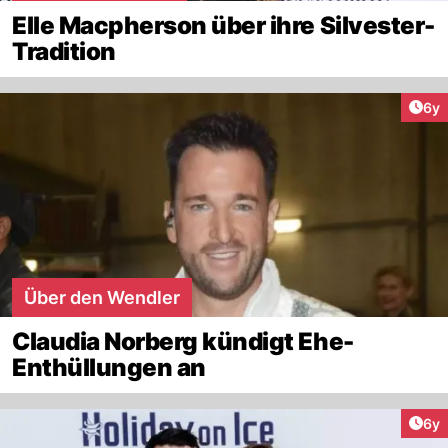
Elle Macpherson über ihre Silvester-
Tradition
Arti
6y
Über den Wendler
Claudia Norberg kündigt Ehe-
Enthüllungen an
Arti
6y