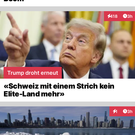
Arti
418
3h
Interaktionen
Trump droht erneut
«Schweiz mit einem Strich kein
Elite-Land mehr»
Arti
1
3h
Interaktion