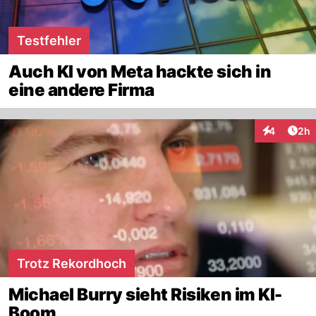
Testfehler
Auch KI von Meta hackte sich in
eine andere Firma
Arti
4
2h
Interaktion
Trotz Rekordhoch
Michael Burry sieht Risiken im KI-
Boom