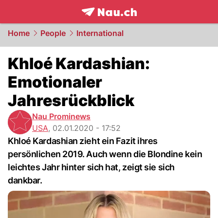
frontpage.
NAU.ch
Home
People
International
Khloé Kardashian:
Emotionaler
Jahresrückblick
Nau Prominews
USA
,
02.01.2020 - 17:52
Khloé Kardashian zieht ein Fazit ihres
persönlichen 2019. Auch wenn die Blondine kein
leichtes Jahr hinter sich hat, zeigt sie sich
dankbar.