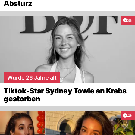
Absturz
Arti
3h
Wurde 26 Jahre alt
Tiktok-Star Sydney Towle an Krebs
gestorben
Arti
4h