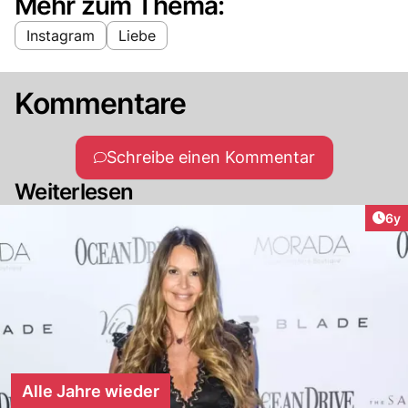
Mehr zum Thema:
Instagram
Liebe
Kommentare
Schreibe einen Kommentar
Weiterlesen
Arti
6y
Alle Jahre wieder