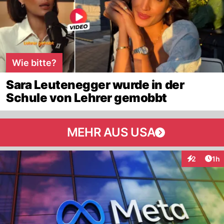
Wie bitte?
Sara Leutenegger wurde in der
Schule von Lehrer gemobbt
MEHR AUS USA
Art
2
1h
Interaktion