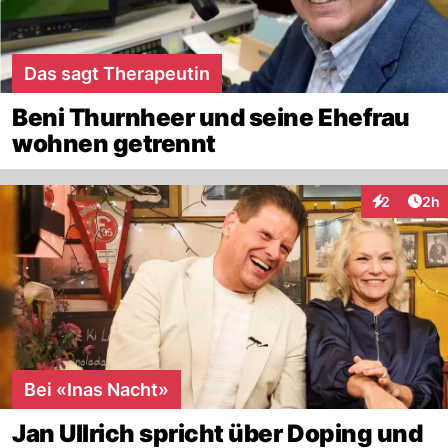
Das sagt Therapeutin
Beni Thurnheer und seine Ehefrau
wohnen getrennt
Arti
2
2h
Interaktion
Bei «Inas Nacht»
Jan Ullrich spricht über Doping und