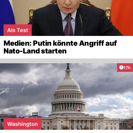
Als Test
Medien: Putin könnte Angriff auf
Nato-Land starten
Artik
17h
Washington