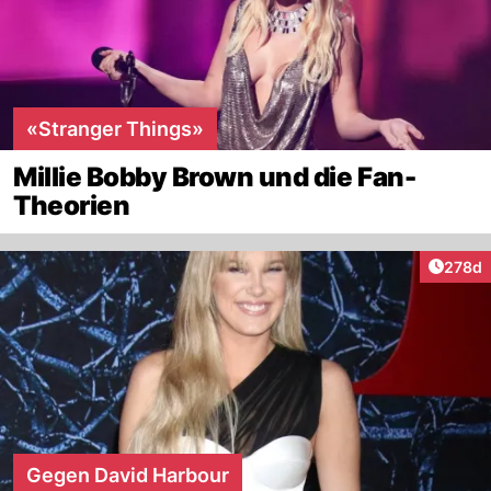
«Stranger Things»
Millie Bobby Brown und die Fan-
Theorien
Artike
278d
Gegen David Harbour