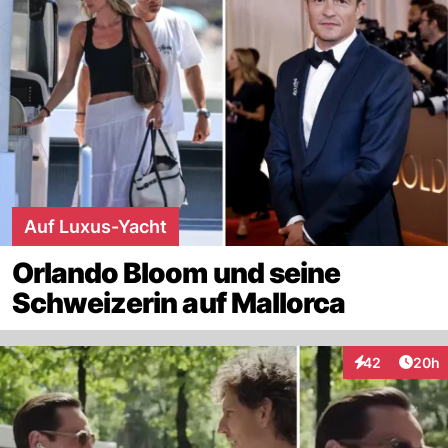
Auf Luxus-Yacht
Orlando Bloom und seine
Schweizerin auf Mallorca
Artik
42
20h
Interaktionen