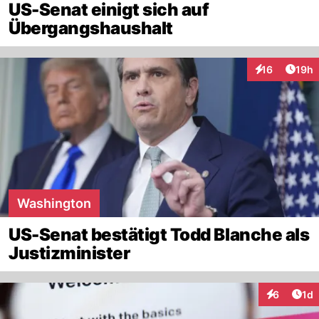
US-Senat einigt sich auf
Übergangshaushalt
Artik
16
19h
Interaktionen
Washington
US-Senat bestätigt Todd Blanche als
Justizminister
Art
6
1d
Interaktion