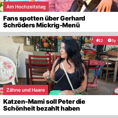
Am Hochzeitstag
Fans spotten über Gerhard
Schröders Mickrig-Menü
Arti
22
3y
Interaktionen
Zähne und Haare
Katzen-Mami soll Peter die
Schönheit bezahlt haben