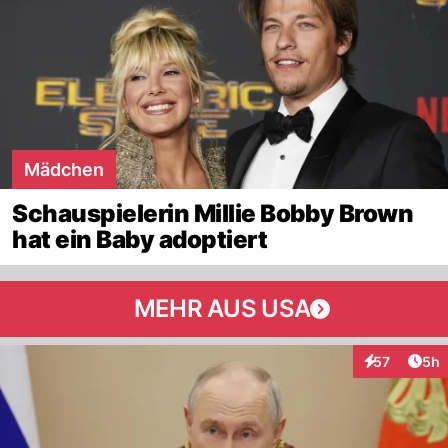
Mädchen
Schauspielerin Millie Bobby Brown
hat ein Baby adoptiert
MEHR AUS USA
Arti
57
5h
Interaktionen