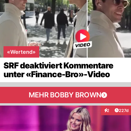
«Wertend»
SRF deaktiviert Kommentare
unter «Finance-Bro»-Video
MEHR BOBBY BROWN
Artike
2
227d
Interaktionen