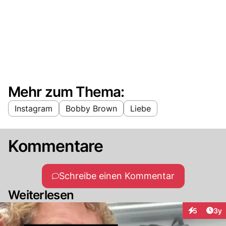
Mehr zum Thema:
Instagram
Bobby Brown
Liebe
Kommentare
Schreibe einen Kommentar
Weiterlesen
Arti
5
3y
Interaktion