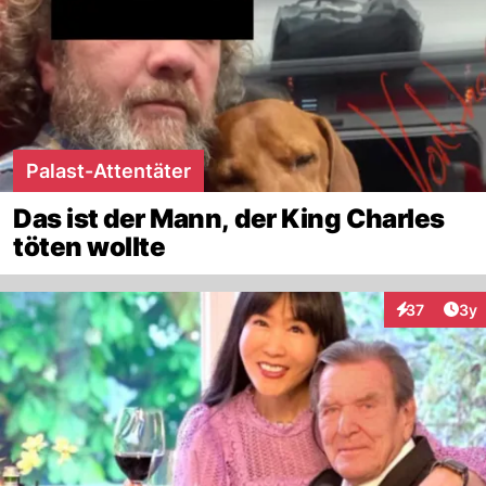
Palast-Attentäter
Das ist der Mann, der King Charles
töten wollte
Arti
37
3y
Interaktione