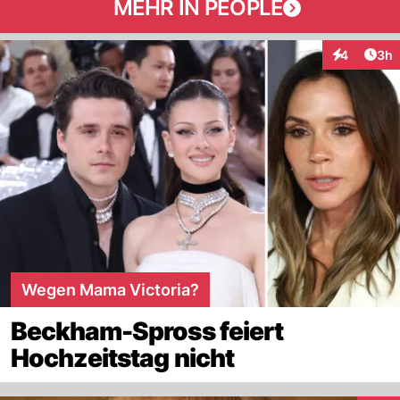
MEHR IN PEOPLE
Arti
4
3h
Interaktion
Wegen Mama Victoria?
Beckham-Spross feiert
Hochzeitstag nicht