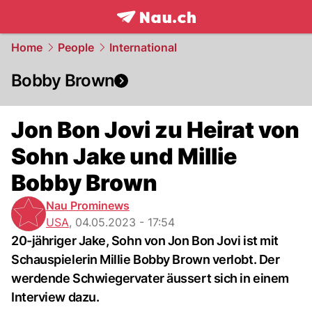
frontpage.
NAU.ch
Home
People
International
Bobby Brown
Jon Bon Jovi zu Heirat von
Sohn Jake und Millie
Bobby Brown
Nau Prominews
USA
,
04.05.2023 - 17:54
20-jähriger Jake, Sohn von Jon Bon Jovi ist mit
Schauspielerin Millie Bobby Brown verlobt. Der
werdende Schwiegervater äussert sich in einem
Interview dazu.