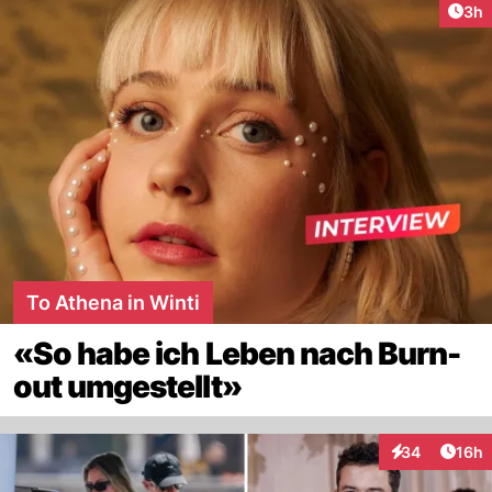
Arti
3h
To Athena in Winti
«So habe ich Leben nach Burn-
out umgestellt»
Artik
34
16h
Interaktionen