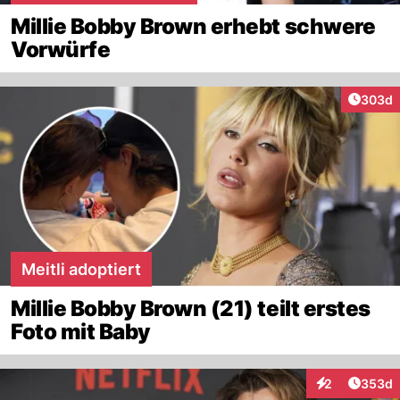
Millie Bobby Brown erhebt schwere
Vorwürfe
Artikel
303d
Meitli adoptiert
Millie Bobby Brown (21) teilt erstes
Foto mit Baby
Artikel
2
353d
Interaktionen