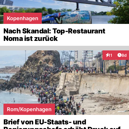
Kopenhagen
Nach Skandal: Top-Restaurant
Noma ist zurück
Arti
11
8d
Interaktione
Rom/Kopenhagen
Brief von EU-Staats- und