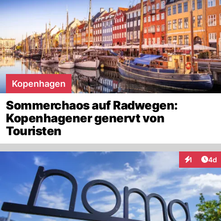
Kopenhagen
Sommerchaos auf Radwegen:
Kopenhagener genervt von
Touristen
Arti
1
4d
Interaktion