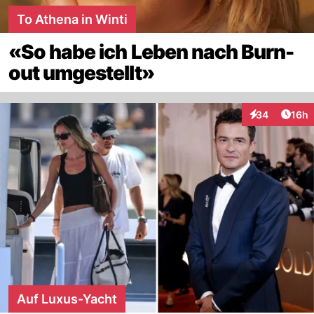
To Athena in Winti
«So habe ich Leben nach Burn-
out umgestellt»
Artik
34
16h
Interaktionen
Auf Luxus-Yacht