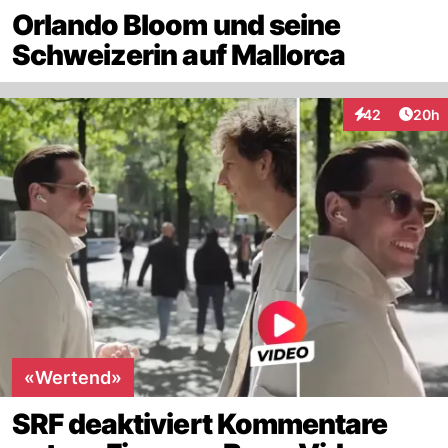
Orlando Bloom und seine
Schweizerin auf Mallorca
Artik
42
20h
Interaktionen
«Wertend»
SRF deaktiviert Kommentare