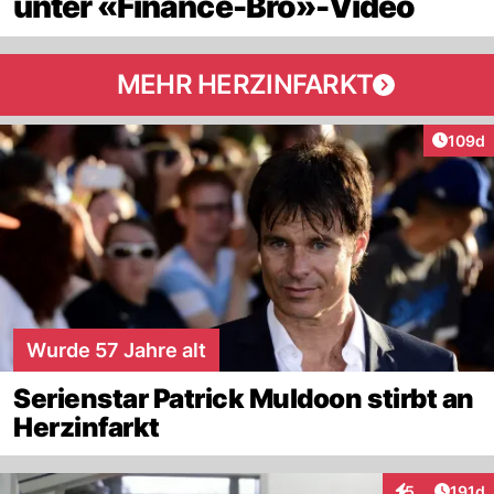
unter «Finance-Bro»-Video
MEHR HERZINFARKT
Artike
109d
Wurde 57 Jahre alt
Serienstar Patrick Muldoon stirbt an
Herzinfarkt
Artike
5
191d