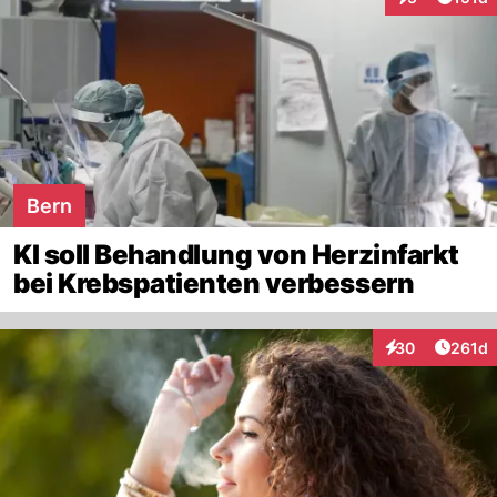
Interaktionen
Bern
KI soll Behandlung von Herzinfarkt
bei Krebspatienten verbessern
Artike
30
261d
Interaktionen