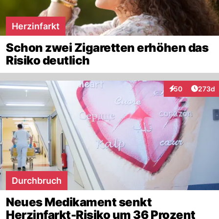
Herzinfarkt
Schon zwei Zigaretten erhöhen das
Risiko deutlich
Artike
50
273d
Interaktionen
Durchbruch
Neues Medikament senkt
Herzinfarkt-Risiko um 36 Prozent