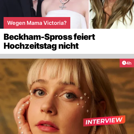
Wegen Mama Victoria?
Beckham-Spross feiert
Hochzeitstag nicht
Arti
4h