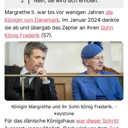
2
Nein, sie wird sich erholen.
Margrethe II. war bis vor wenigen Jahren
die
Königin von Dänemark
. Im Januar 2024 dankte
sie ab und übergab das Zepter an ihren
Sohn
König Frederik
(57).
Königin Margrethe und ihr Sohn König Frederik. -
keystone
Für das dänische Königshaus
war dieser Schritt