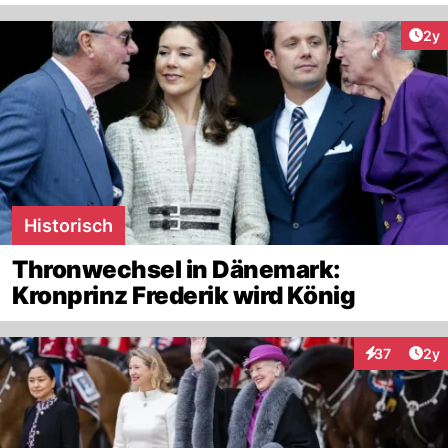
Arti
2y
Historisch
Thronwechsel in Dänemark:
Kronprinz Frederik wird König
Arti
37
2y
Interaktione