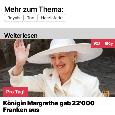
Mehr zum Thema:
Royals
Tod
Herzinfarkt
Weiterlesen
Arti
32
2y
Interaktionen
Pro Tag!
Königin Margrethe gab 22'000
Franken aus