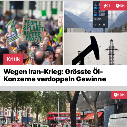
Arti
21
6h
Interaktione
Kritik
Wegen Iran-Krieg: Grösste Öl-
Konzerne verdoppeln Gewinne
Artik
10h