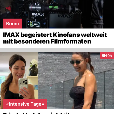
Boom
IMAX begeistert Kinofans weltweit
mit besonderen Filmformaten
Artik
10h
«Intensive Tage»