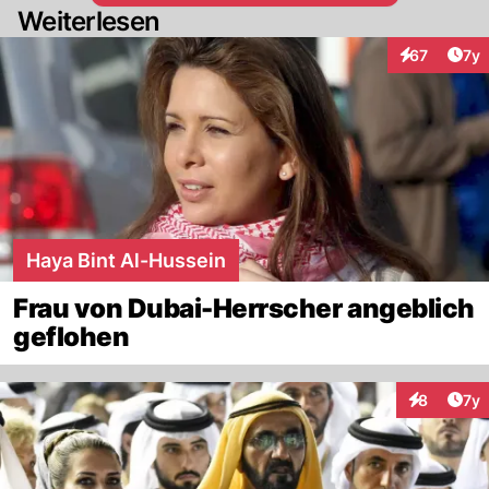
Weiterlesen
Art
67
7y
Interaktione
Haya Bint Al-Hussein
Frau von Dubai-Herrscher angeblich
geflohen
Art
8
7y
Interaktion