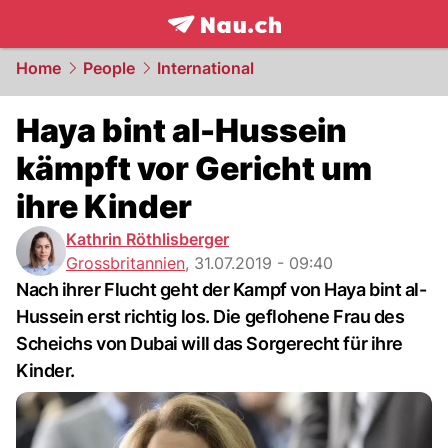
frontpage.
NAU.ch
Home
People
International
Haya bint al-Hussein
kämpft vor Gericht um
ihre Kinder
Kathrin Röthlisberger
Grossbritannien
,
31.07.2019 - 09:40
Nach ihrer Flucht geht der Kampf von Haya bint al-
Hussein erst richtig los. Die geflohene Frau des
Scheichs von Dubai will das Sorgerecht für ihre
Kinder.