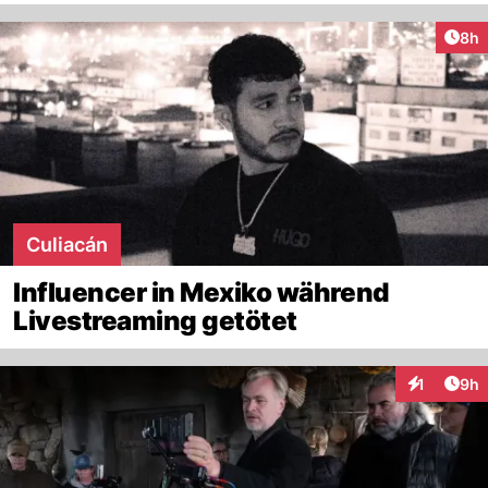
Arti
8h
Culiacán
Influencer in Mexiko während
Livestreaming getötet
Arti
1
9h
Interaktion