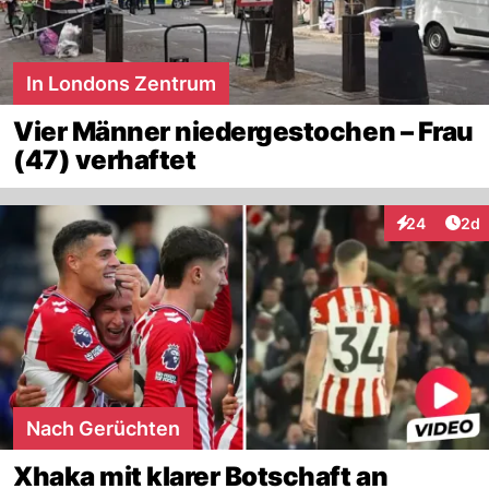
In Londons Zentrum
Vier Männer niedergestochen – Frau
(47) verhaftet
Arti
24
2d
Interaktionen
Nach Gerüchten
Xhaka mit klarer Botschaft an