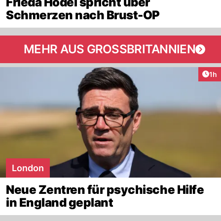
Frieda Hodel spricht über
Schmerzen nach Brust-OP
MEHR AUS GROSSBRITANNIEN
Art
1h
London
Neue Zentren für psychische Hilfe
in England geplant