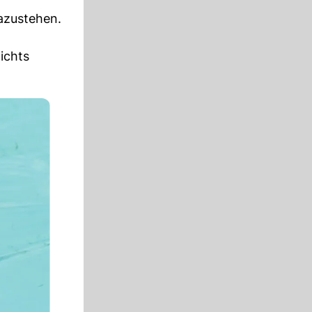
dazustehen.
ichts