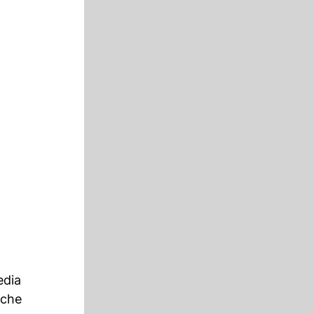
edia
sche