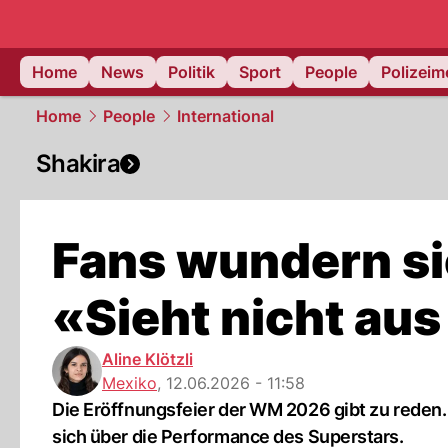
Home
News
Politik
Sport
People
Polizei
Home
People
International
Shakira
Fans wundern si
«Sieht nicht aus
Aline Klötzli
Mexiko
,
12.06.2026 - 11:58
Die Eröffnungsfeier der WM 2026 gibt zu reden.
sich über die Performance des Superstars.