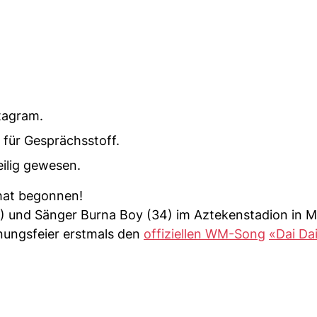
stagram.
 für Gesprächsstoff.
eilig gewesen.
at begonnen!
9) und Sänger Burna Boy (34) im Aztekenstadion in 
fnungsfeier erstmals den
offiziellen WM-Song
«Dai Da