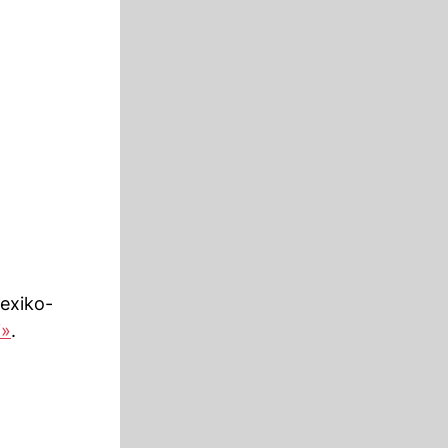
Mexiko-
i»
.