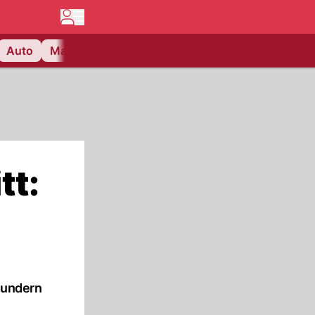
Auto
Matchcenter
Videos
Nau Plus
Lifestyle
tt:
wundern