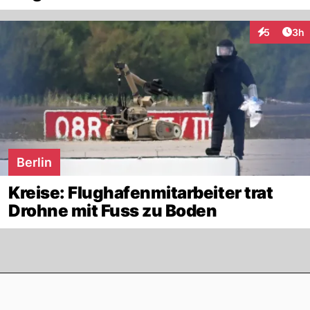
Arti
5
3h
Interaktion
Berlin
Kreise: Flughafenmitarbeiter trat
Drohne mit Fuss zu Boden
Footer