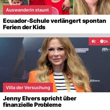
Auswanderin staunt
Ecuador-Schule verlängert spontan
Ferien der Kids
Arti
2
2h
Interaktion
Villa der Versuchung
Jenny Elvers spricht über
finanzielle Probleme