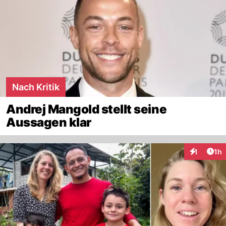
Nach Kritik
Andrej Mangold stellt seine
Aussagen klar
Art
1
1h
Interaktion