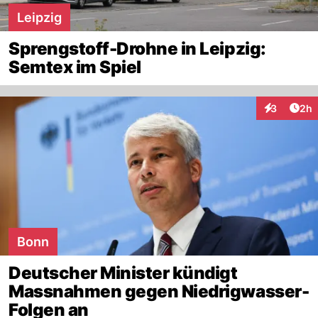
Leipzig
Sprengstoff-Drohne in Leipzig:
Semtex im Spiel
Arti
3
2h
Interaktion
Bonn
Deutscher Minister kündigt
Massnahmen gegen Niedrigwasser-
Folgen an