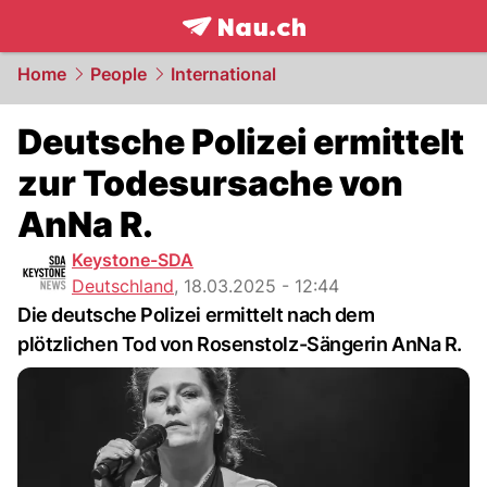
frontpage.
NAU.ch
Home
People
International
Deutsche Polizei ermittelt
zur Todesursache von
AnNa R.
Keystone-SDA
Deutschland
,
18.03.2025 - 12:44
Die deutsche Polizei ermittelt nach dem
plötzlichen Tod von Rosenstolz-Sängerin AnNa R.