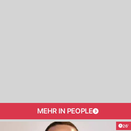
MEHR IN PEOPLE
Arti
26'