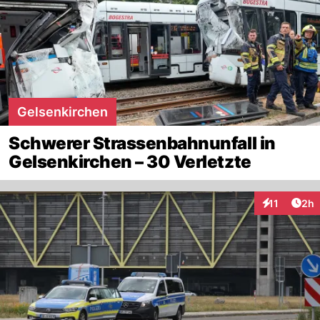
Gelsenkirchen
Schwerer Strassenbahnunfall in
Gelsenkirchen – 30 Verletzte
Arti
11
2h
Interaktione