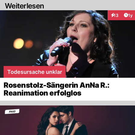
Weiterlesen
Art
13
1y
Interaktione
Todesursache unklar
Rosenstolz-Sängerin AnNa R.:
Reanimation erfolglos