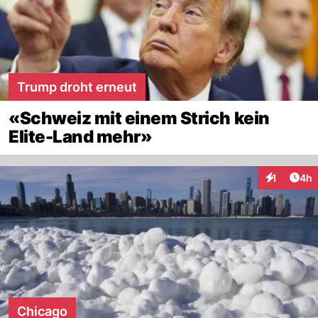
Trump droht erneut
«Schweiz mit einem Strich kein
Elite-Land mehr»
Arti
1
4h
Interaktion
Chicago