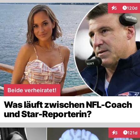
Artike
5
120d
Interaktionen
Beide verheiratet!
Was läuft zwischen NFL-Coach
und Star-Reporterin?
Artike
3
121d
Interaktionen