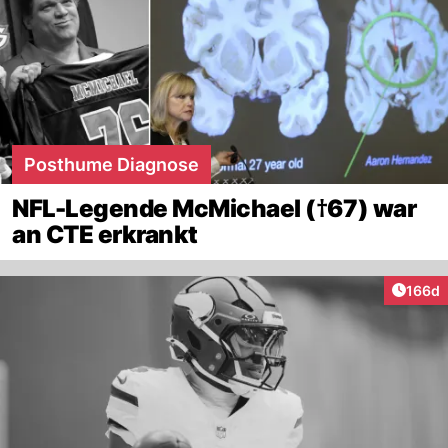
Posthume Diagnose
NFL-Legende McMichael (†67) war
an CTE erkrankt
Artike
166d