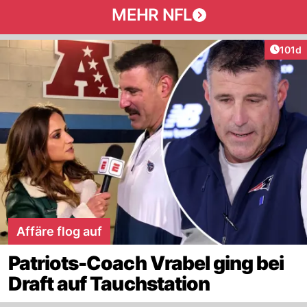
MEHR NFL
Artike
101d
Affäre flog auf
Patriots-Coach Vrabel ging bei
Draft auf Tauchstation