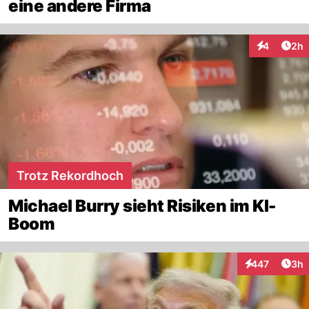
eine andere Firma
Arti
4
2h
Interaktion
Trotz Rekordhoch
Michael Burry sieht Risiken im KI-
Boom
Arti
447
3h
Interaktionen