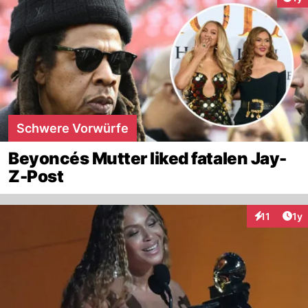
Schwere Vorwürfe
Beyoncés Mutter liked fatalen Jay-
Z-Post
Art
11
1y
Interaktione