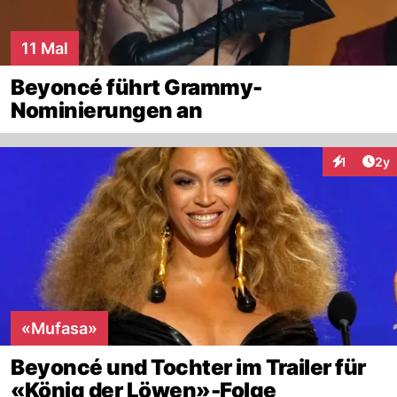
11 Mal
Beyoncé führt Grammy-
Nominierungen an
Arti
1
2y
Interaktion
«Mufasa»
Beyoncé und Tochter im Trailer für
«König der Löwen»-Folge