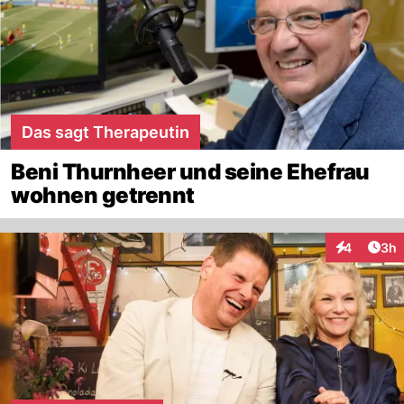
Das sagt Therapeutin
Beni Thurnheer und seine Ehefrau
wohnen getrennt
Arti
4
3h
Interaktion