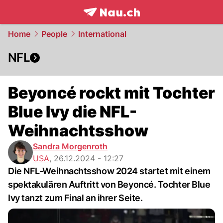
frontpage.
NAU.ch
Home
People
International
NFL
Beyoncé rockt mit Tochter
Blue Ivy die NFL-
Weihnachtsshow
Sandra Morgenroth
USA
,
26.12.2024 - 12:27
Die NFL-Weihnachtsshow 2024 startet mit einem
spektakulären Auftritt von Beyoncé. Tochter Blue
Ivy tanzt zum Final an ihrer Seite.