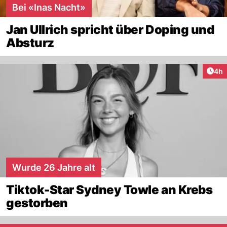
Bei «Inas Nacht»
Jan Ullrich spricht über Doping und
Absturz
Arti
4h
Wurde 26 Jahre alt
Tiktok-Star Sydney Towle an Krebs
gestorben