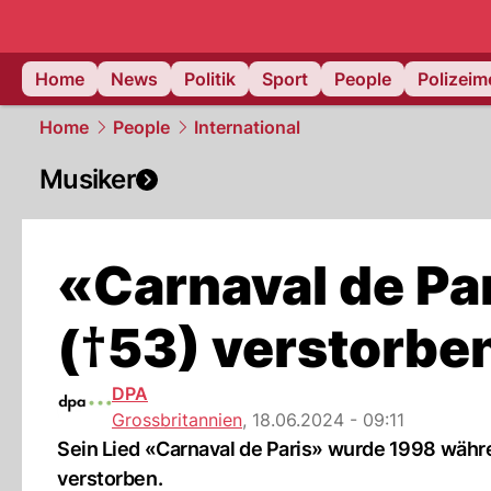
Home
News
Politik
Sport
People
Polizei
Home
People
International
Musiker
«Carnaval de Pa
(†53) verstorbe
DPA
Grossbritannien
,
18.06.2024 - 09:11
Sein Lied «Carnaval de Paris» wurde 1998 währe
verstorben.