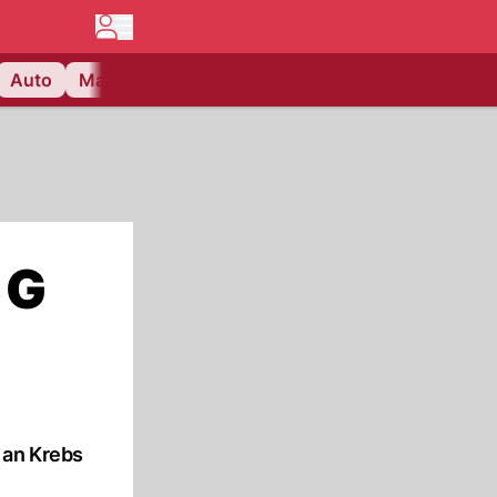
Auto
Matchcenter
Videos
Nau Plus
Lifestyle
 G
 an Krebs