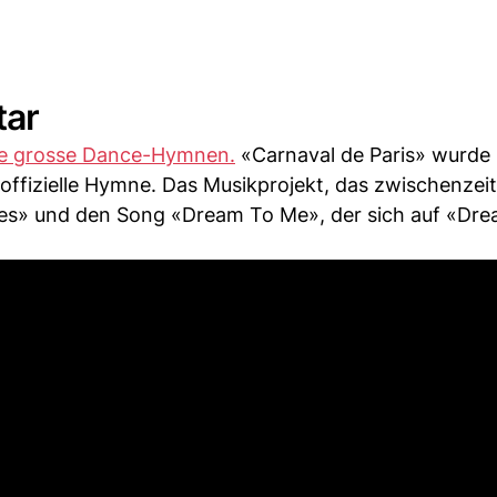
tar
ge grosse Dance-Hymnen.
«Carnaval de Paris» wurde 
noffizielle Hymne. Das Musikprojekt, das zwischenzeitl
oices» und den Song «Dream To Me», der sich auf «Dr