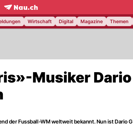
frontpage.
NAU.ch
meldungen
Wirtschaft
Digital
Magazine
Themen
ris»-Musiker Dario
n
nd der Fussball-WM weltweit bekannt. Nun ist Dario G