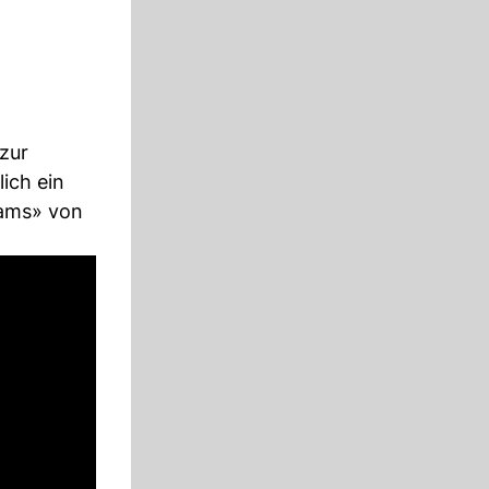
zur
ich ein
eams» von