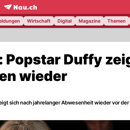
frontpage.
NAU.ch
meldungen
Wirtschaft
Digital
Magazine
Themen
 Popstar Duffy zei
ren wieder
 zeigt sich nach jahrelanger Abwesenheit wieder vor de