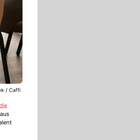
k / Caffi
 die
 aus
alent