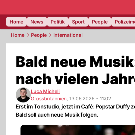
Home
News
Politik
Sport
People
Polizei
Home
People
International
Bald neue Musik:
nach vielen Jah
Luca Micheli
Grossbritannien
,
13.06.2026 - 11:02
Erst im Tonstudio, jetzt im Café: Popstar Duffy
Bald soll auch neue Musik folgen.