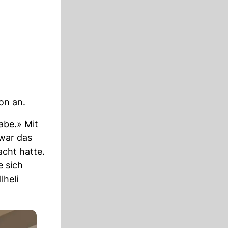
on an.
abe.» Mit
 war das
cht hatte.
e sich
lheli