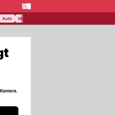
Auto
Matchcenter
Videos
Nau Plus
Lifestyle
gt
r Kamera.