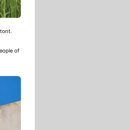
tont.
eople of