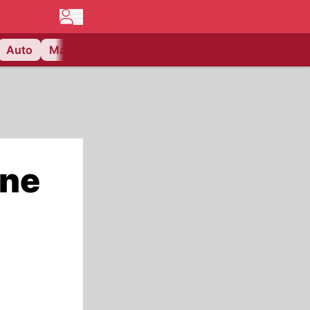
Auto
Matchcenter
Videos
Nau Plus
Lifestyle
ine