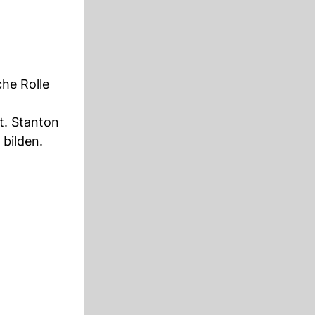
che Rolle
t. Stanton
 bilden.