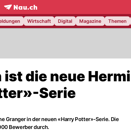
frontpage.
NAU.ch
meldungen
Wirtschaft
Digital
Magazine
Themen
 ist die neue Herm
tter»-Serie
ne Granger in der neuen «Harry Potter»-Serie. Die
000 Bewerber durch.