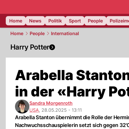
Home
News
Politik
Sport
People
Polizei
Home
People
International
Harry Potter
Arabella Stanton
in der «Harry Po
Sandra Morgenroth
USA
,
28.05.2025 - 13:11
Arabella Stanton übernimmt die Rolle der Hermi
Nachwuchsschauspielerin setzt sich gegen 32'