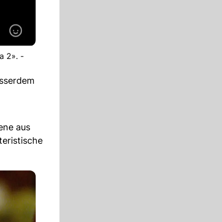
a 2». -
usserdem
zene aus
teristische