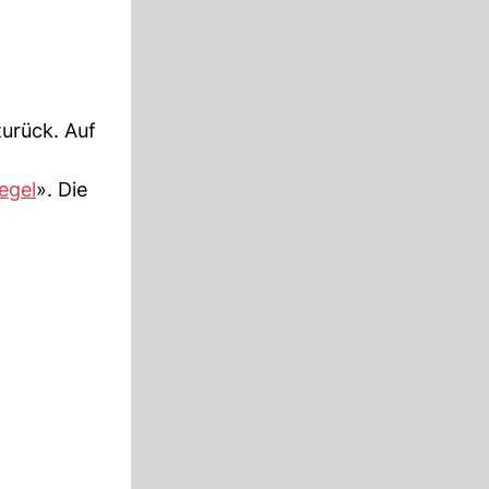
zurück. Auf
egel
». Die