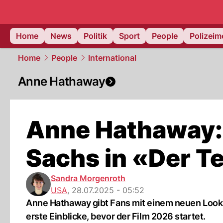
Home
News
Politik
Sport
People
Polizei
Home
People
International
Anne Hathaway
Anne Hathaway:
Sachs in «Der Te
Sandra Morgenroth
USA
,
28.07.2025 - 05:52
Anne Hathaway gibt Fans mit einem neuen Look a
erste Einblicke, bevor der Film 2026 startet.