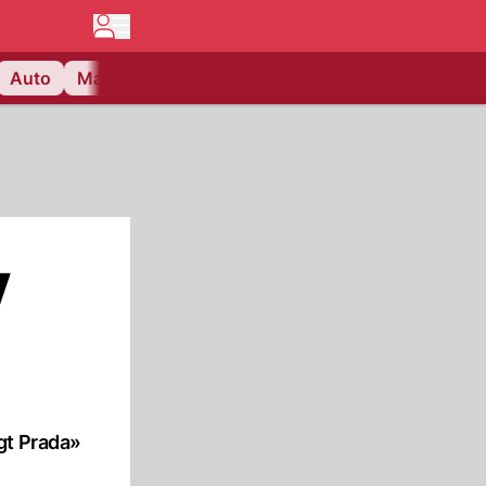
Auto
Matchcenter
Videos
Nau Plus
Lifestyle
y
gt Prada»