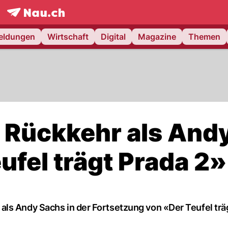
frontpage.
NAU.ch
meldungen
Wirtschaft
Digital
Magazine
Themen
 Rückkehr als And
ufel trägt Prada 2»
ls Andy Sachs in der Fortsetzung von «Der Teufel trä