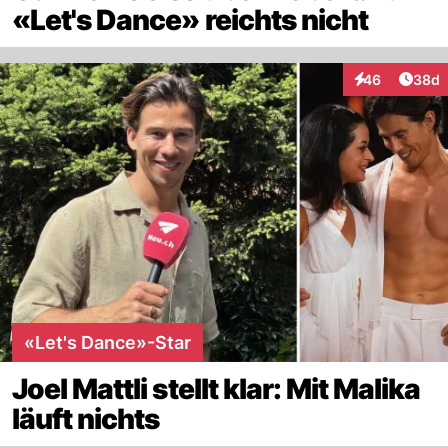
«Let's Dance» reichts nicht
Artik
46
38d
Interaktionen
«Let's Dance»-Star
Joel Mattli stellt klar: Mit Malika
läuft nichts