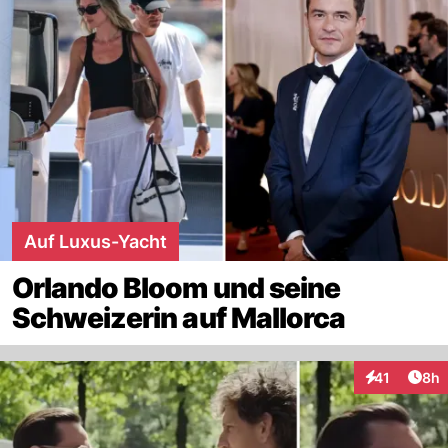
Auf Luxus-Yacht
Orlando Bloom und seine
Schweizerin auf Mallorca
Arti
41
8h
Interaktione