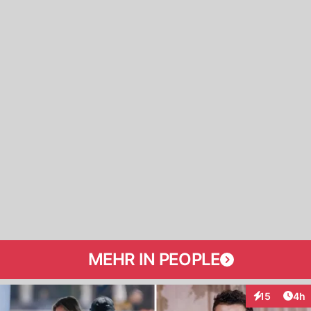
MEHR IN PEOPLE
Arti
15
4h
Interaktione