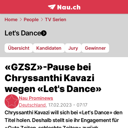
frontpage.
NAU.ch
Home
People
TV Serien
Let's Dance
Übersicht
Kandidaten
Jury
Gewinner
«GZSZ»-Pause bei
Chryssanthi Kavazi
wegen «Let's Dance»
Nau Prominews
Deutschland
,
17.02.2023 - 07:17
Chryssanthi Kavazi will sich bei «Let's Dance» den
Titel holen. Deshalb stellt sie ihr Engagement für
«Gute Zeiten, schlechte Zeiten» zurück.