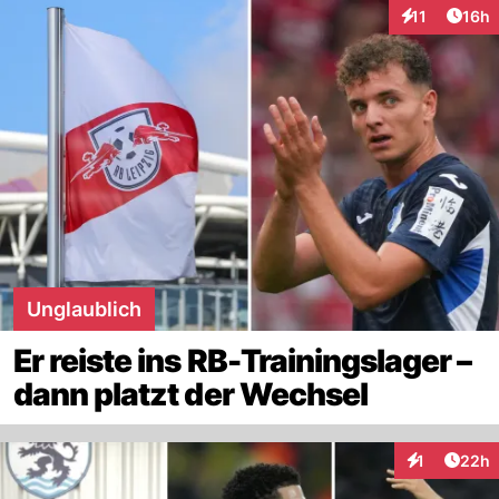
Artik
11
16h
Interaktionen
Unglaublich
Er reiste ins RB-Trainingslager –
dann platzt der Wechsel
Artik
1
22h
Interaktione