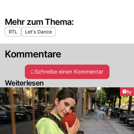
Mehr zum Thema:
RTL
Let's Dance
Kommentare
Schreibe einen Kommentar
Weiterlesen
Arti
5y