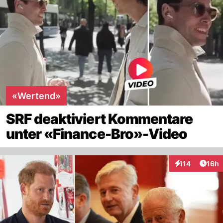
«Wertend»
SRF deaktiviert Kommentare
unter «Finance-Bro»-Video
Artik
114
16h
Interaktionen