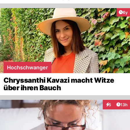
Arti
6y
Hochschwanger
Chryssanthi Kavazi macht Witze
über ihren Bauch
Artik
5
13h
Interaktione