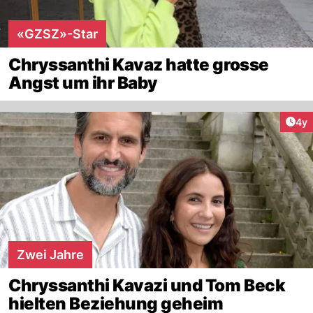
«GZSZ»-Star
Chryssanthi Kavaz hatte grosse
Angst um ihr Baby
Arti
4y
Zwei Jahre
Chryssanthi Kavazi und Tom Beck
hielten Beziehung geheim