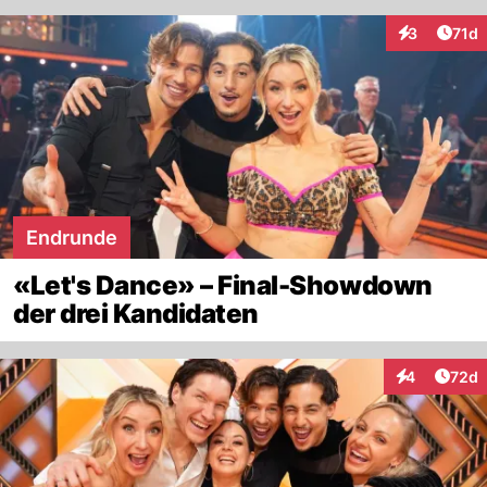
Artik
3
71d
Interaktione
Endrunde
«Let's Dance» – Final-Showdown
der drei Kandidaten
Artik
4
72d
Interaktionen