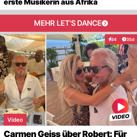
erste Musikerin aus Afrika
MEHR LET'S DANCE
Artik
34
35d
Interaktionen
Video
Carmen Geiss über Robert: Für