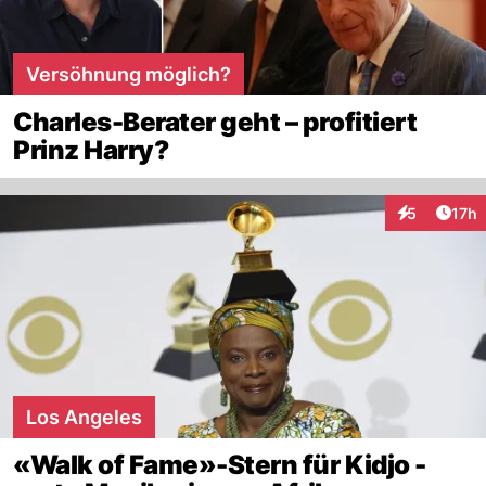
Versöhnung möglich?
Charles-Berater geht – profitiert
Prinz Harry?
Artik
5
17h
Interaktione
Los Angeles
«Walk of Fame»-Stern für Kidjo -