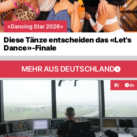
«Dancing Star 2026»
Diese Tänze entscheiden das «Let's
Dance»-Finale
MEHR AUS DEUTSCHLAND
Arti
2
4h
Interaktion