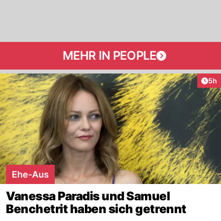
MEHR IN PEOPLE
Arti
5h
Ehe-Aus
Vanessa Paradis und Samuel
Benchetrit haben sich getrennt