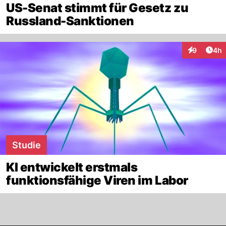
US-Senat stimmt für Gesetz zu
Russland-Sanktionen
Arti
9
4h
Interaktion
Studie
KI entwickelt erstmals
funktionsfähige Viren im Labor