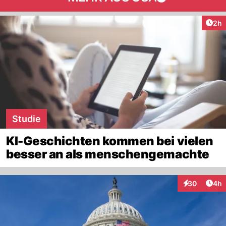
Arti
2h
Studie
KI-Geschichten kommen bei vielen
besser an als menschengemachte
Arti
30
4h
Interaktionen