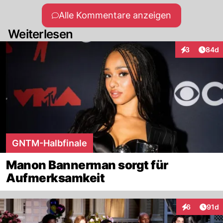
Alle Kommentare anzeigen
Weiterlesen
Artik
3
84d
Interaktionen
GNTM-Halbfinale
Manon Bannerman sorgt für
Aufmerksamkeit
Artik
6
91d
Interaktione