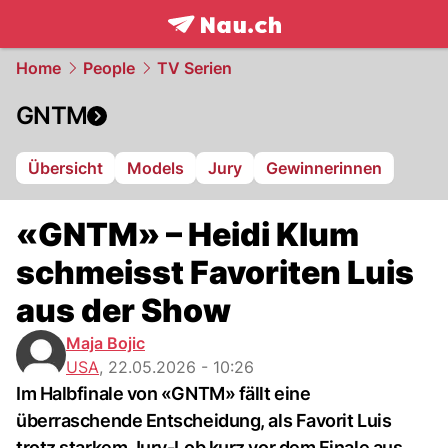
frontpage.
NAU.ch
Home
People
TV Serien
GNTM
Übersicht
Models
Jury
Gewinnerinnen
«GNTM» – Heidi Klum
schmeisst Favoriten Luis
aus der Show
Maja Bojic
USA
,
22.05.2026 - 10:26
Im Halbfinale von «GNTM» fällt eine
überraschende Entscheidung, als Favorit Luis
trotz starkem Jury-Lob kurz vor dem Finale aus