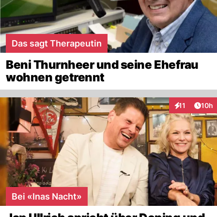
Das sagt Therapeutin
Beni Thurnheer und seine Ehefrau
wohnen getrennt
Artik
11
10h
Interaktionen
Bei «Inas Nacht»