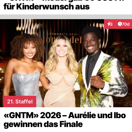
für Kinderwunsch aus
Artik
3
70d
Interaktionen
21. Staffel
«GNTM» 2026 – Aurélie und Ibo
gewinnen das Finale