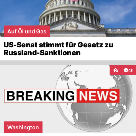
Auf Öl und Gas
US-Senat stimmt für Gesetz zu
Russland-Sanktionen
Arti
5
4h
Interaktion
Washington