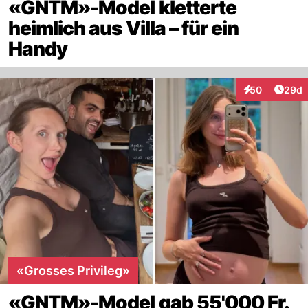
«GNTM»-Model kletterte
heimlich aus Villa – für ein
Handy
Artik
50
29d
Interaktionen
«Grosses Privileg»
«GNTM»-Model gab 55'000 Fr.