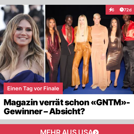
Artik
6
72d
Interaktionen
Einen Tag vor Finale
Magazin verrät schon «GNTM»-
Gewinner – Absicht?
MEHR AUS USA