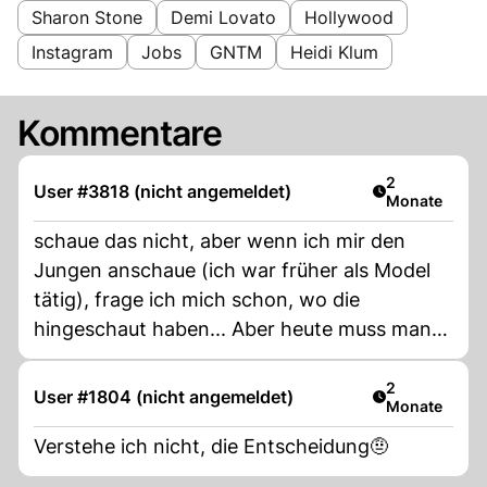
Sharon Stone
Demi Lovato
Hollywood
Instagram
Jobs
GNTM
Heidi Klum
Kommentare
Artikel veröff
2
User #3818 (nicht angemeldet)
Monate
schaue das nicht, aber wenn ich mir den
Jungen anschaue (ich war früher als Model
tätig), frage ich mich schon, wo die
hingeschaut haben... Aber heute muss man
nicht mehr schön sein um Model werden zu
können...schade..
Artikel veröff
2
User #1804 (nicht angemeldet)
Monate
Verstehe ich nicht, die Entscheidung🤨