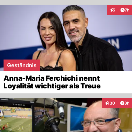
Arti
5
7h
Interaktion
Geständnis
Anna-Maria Ferchichi nennt
Loyalität wichtiger als Treue
Arti
130
8h
Interaktionen