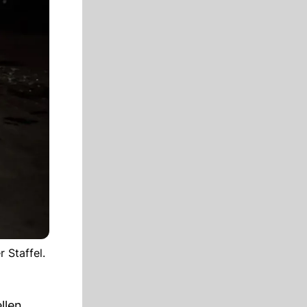
 Staffel.
llen