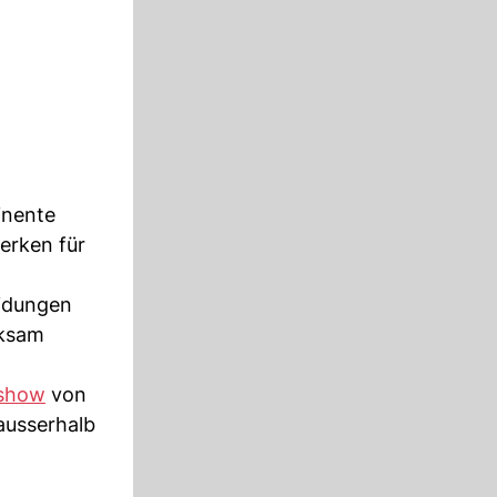
inente
erken für
eidungen
rksam
gshow
von
ausserhalb