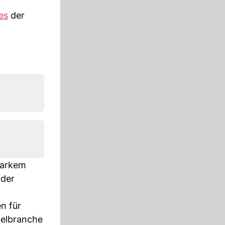
es
der
tarkem
 der
n für
elbranche