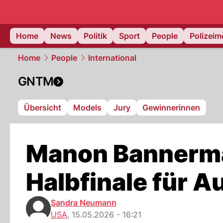
Home
News
Politik
Sport
People
Polizei
Home
People
International
GNTM
Übersicht
Models
Jury
Gewinnerinnen
Manon Bannerma
Halbfinale für 
Sandra Neumann
USA
,
15.05.2026 - 16:21