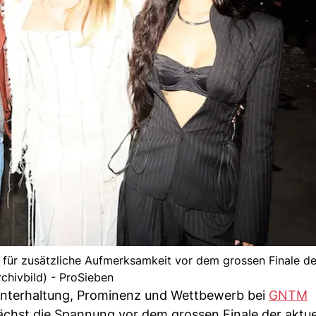
r zusätzliche Aufmerksamkeit vor dem grossen Finale der
rchivbild) - ProSieben
k Unterhaltung, Prominenz und Wettbewerb bei
GNTM
ächst die Spannung vor dem grossen Finale der aktue