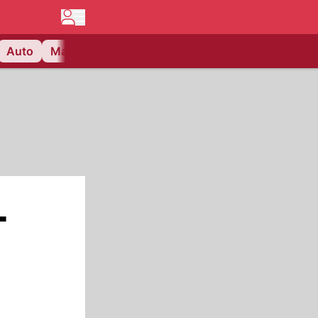
Auto
Matchcenter
Videos
Nau Plus
Lifestyle
-