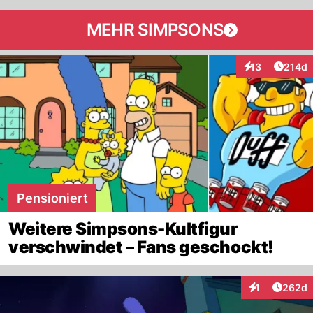
MEHR SIMPSONS
Artike
13
214d
Interaktionen
Pensioniert
Weitere Simpsons-Kultfigur
verschwindet – Fans geschockt!
Artikel
1
262d
Interaktionen