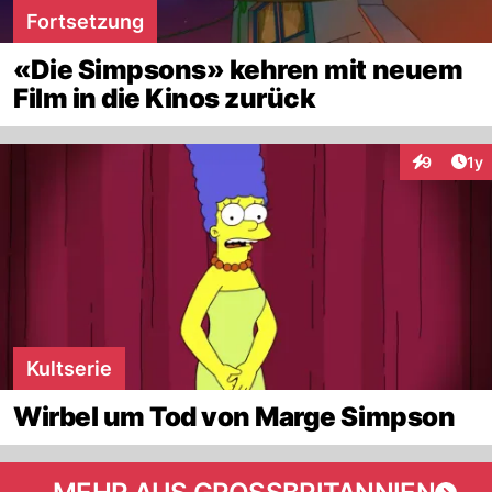
Fortsetzung
«Die Simpsons» kehren mit neuem
Film in die Kinos zurück
Art
9
1y
Interaktion
Kultserie
Wirbel um Tod von Marge Simpson