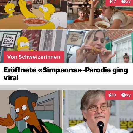
Arti
17
5y
Interaktione
Von Schweizerinnen
Eröffnete «Simpsons»-Parodie ging
viral
Arti
30
5y
Interaktionen