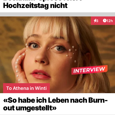
Hochzeitstag nicht
Artik
3
12h
Interaktione
To Athena in Winti
«So habe ich Leben nach Burn-
out umgestellt»