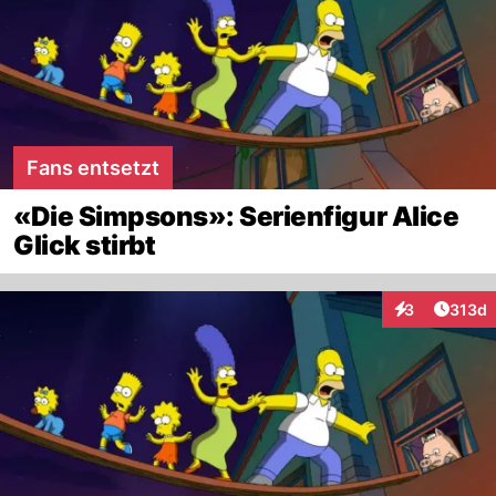
Fans entsetzt
«Die Simpsons»: Serienfigur Alice
Glick stirbt
Artike
3
313d
Interaktionen