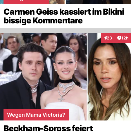
Carmen Geiss kassiert im Bikini
bissige Kommentare
Artik
23
12h
Interaktionen
Wegen Mama Victoria?
Beckham-Spross feiert