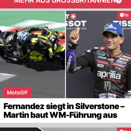
MEHR AUS GROSSBRITANNIEN
Art
1h
MotoGP
Fernandez siegt in Silverstone –
Martin baut WM-Führung aus