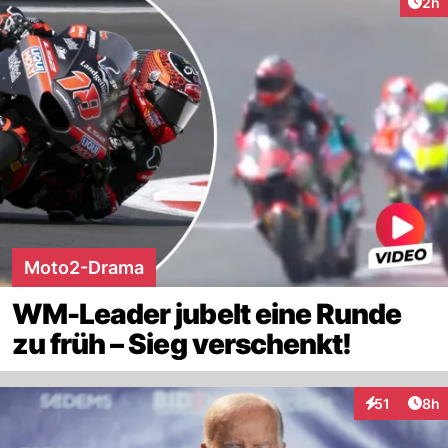
Arti
2h
Moto2-Drama
WM-Leader jubelt eine Runde
zu früh – Sieg verschenkt!
Arti
51
8h
Interaktione