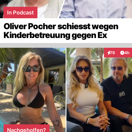
In Podcast
Oliver Pocher schiesst wegen
Kinderbetreuung gegen Ex
Arti
79
4h
Interaktionen
Nachgeholfen?