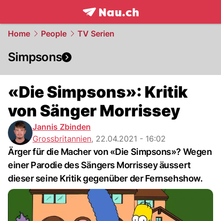
frontpage.
NAU.ch
Home
People
TV Serien
Simpsons
«Die Simpsons»: Kritik
von Sänger Morrissey
Jannis Zbinden
Grossbritannien
,
22.04.2021 - 16:02
Ärger für die Macher von «Die Simpsons»? Wegen
einer Parodie des Sängers Morrissey äussert
dieser seine Kritik gegenüber der Fernsehshow.