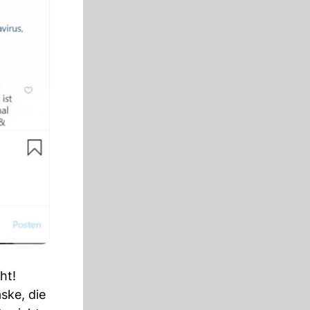
ht!
ske, die