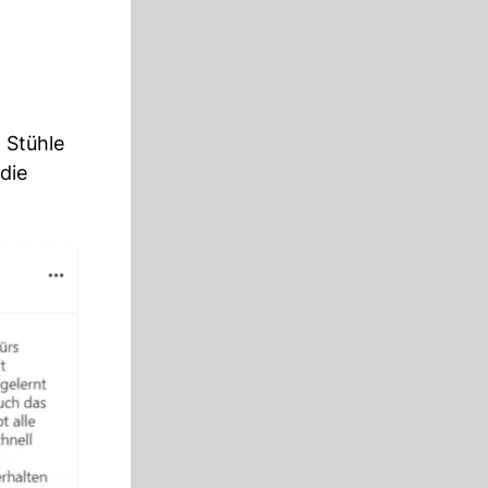
 Stühle
die