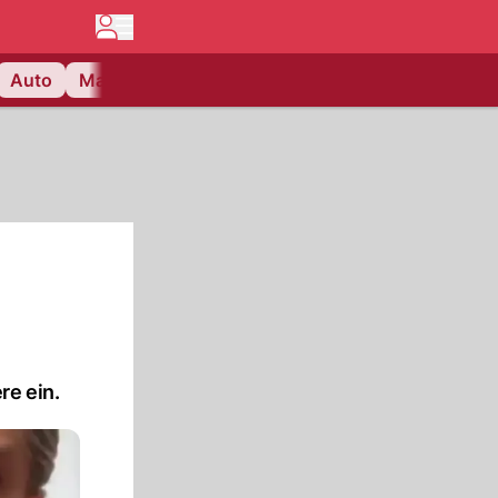
Auto
Matchcenter
Videos
Nau Plus
Lifestyle
re ein.