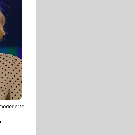
 moderierte
n,