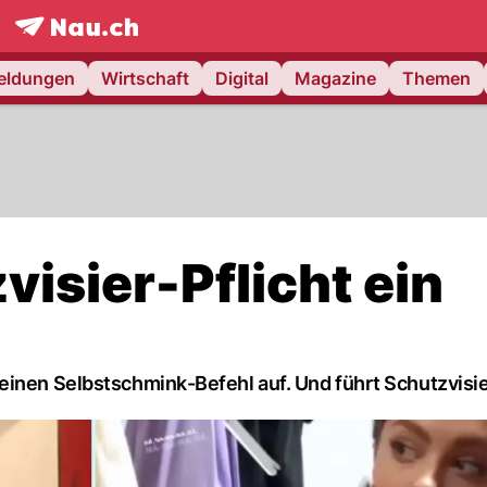
frontpage.
NAU.ch
meldungen
Wirtschaft
Digital
Magazine
Themen
visier-Pflicht ein
einen Selbstschmink-Befehl auf. Und führt Schutzvisie