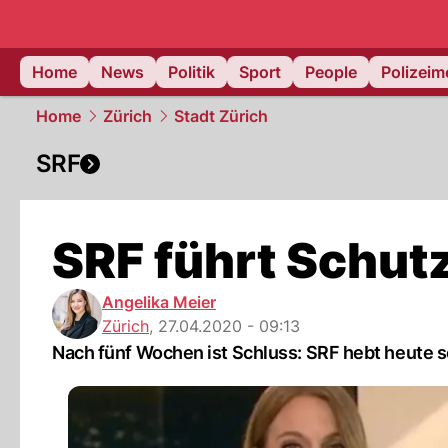
Home
News
Politik
Sport
People
Polizei
Home
Zürich
Stadt Zürich
SRF
SRF führt Schutz
Angelika Meier
Zürich
,
27.04.2020 - 09:13
Nach fünf Wochen ist Schluss: SRF hebt heute s