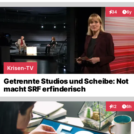
Arti
34
6y
Interaktionen
Krisen-TV
Getrennte Studios und Scheibe: Not
macht SRF erfinderisch
Arti
12
6h
Interaktione