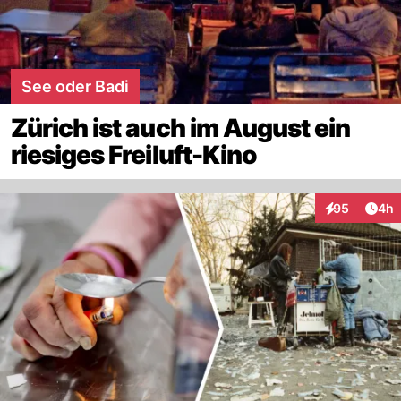
See oder Badi
Zürich ist auch im August ein
riesiges Freiluft-Kino
Arti
95
4h
Interaktionen