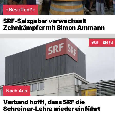
«Besoffen?»
SRF-Salzgeber verwechselt
Zehnkämpfer mit Simon Ammann
Artik
85
15d
Interaktionen
Nach Aus
Verband hofft, dass SRF die
Schreiner-Lehre wieder einführt