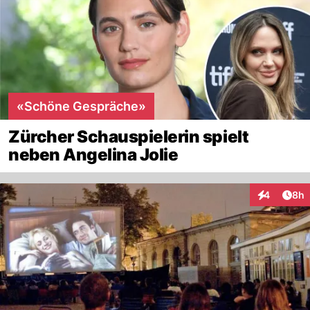
«Schöne Gespräche»
Zürcher Schauspielerin spielt
neben Angelina Jolie
Arti
4
8h
Interaktion