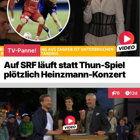
TV-Panne!
Auf SRF läuft statt Thun-Spiel
plötzlich Heinzmann-Konzert
Artik
76
12d
Interaktionen