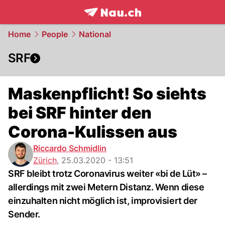
frontpage.
NAU.ch
Home
People
National
SRF
Maskenpflicht! So siehts
bei SRF hinter den
Corona-Kulissen aus
Riccardo Schmidlin
Zürich
,
25.03.2020 - 13:51
SRF bleibt trotz Coronavirus weiter «bi de Lüt» –
allerdings mit zwei Metern Distanz. Wenn diese
einzuhalten nicht möglich ist, improvisiert der
Sender.