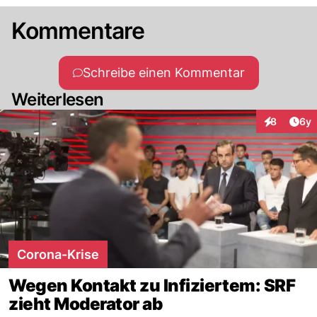
Kommentare
Schreibe einen Kommentar
Weiterlesen
Arti
8
6y
Interaktion
Corona-Krise
Wegen Kontakt zu Infiziertem: SRF
zieht Moderator ab