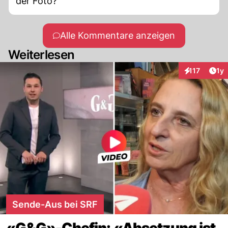
der Foto?
Alle Kommentare anzeigen
Weiterlesen
Art
117
1y
Interaktionen
Sende-Aus bei SRF