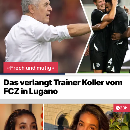
«Frech und mutig»
Das verlangt Trainer Koller vom
FCZ in Lugano
Artik
20h