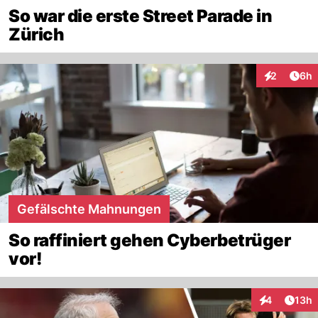
So war die erste Street Parade in
Zürich
Arti
2
6h
Interaktion
Gefälschte Mahnungen
So raffiniert gehen Cyberbetrüger
vor!
Artik
4
13h
Interaktione