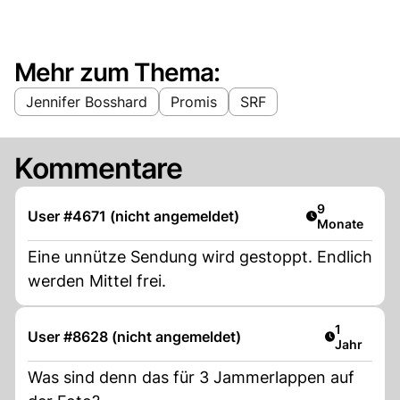
Mehr zum Thema:
Jennifer Bosshard
Promis
SRF
Kommentare
Artikel veröff
9
User #4671 (nicht angemeldet)
Monate
Eine unnütze Sendung wird gestoppt. Endlich
werden Mittel frei.
Artikel ver
1
User #8628 (nicht angemeldet)
Jahr
Was sind denn das für 3 Jammerlappen auf