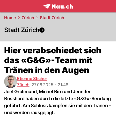
frontpage.
NAU.ch
Home
Zürich
Stadt Zürich
Stadt Zürich
Hier verabschiedet sich
das «G&G»-Team mit
Tränen in den Augen
Etienne Sticher
Zürich
,
27.06.2025 - 21:48
Joel Grolimund, Michel Birri und Jennifer
Bosshard haben durch die letzte «G&G»-Sendung
geführt. Am Schluss kämpfen sie mit den Tränen –
und werden rausgejagt.