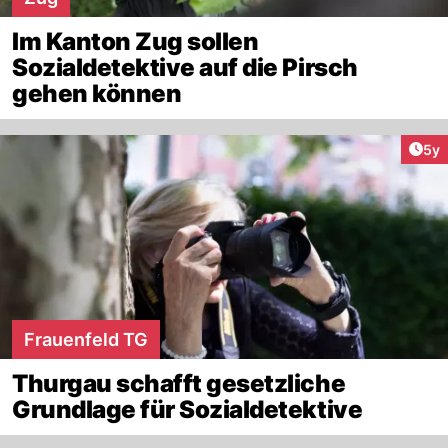
Im Kanton Zug sollen
Sozialdetektive auf die Pirsch
gehen können
Arti
5y
Frauenfeld TG
Thurgau schafft gesetzliche
Grundlage für Sozialdetektive