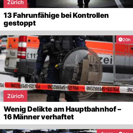
Zürich
13 Fahrunfähige bei Kontrollen
gestoppt
Artik
20h
Zürich
Wenig Delikte am Hauptbahnhof –
16 Männer verhaftet