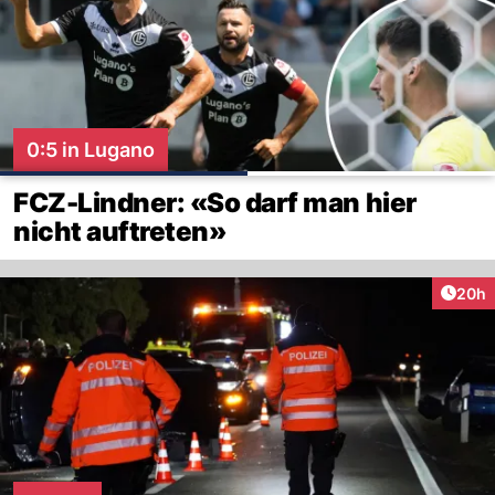
0:5 in Lugano
FCZ-Lindner: «So darf man hier
nicht auftreten»
Artik
20h