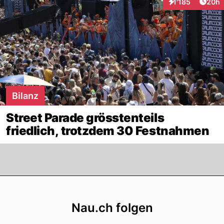
Artik
1'185
20h
Interaktionen
Bilanz
Street Parade grösstenteils
friedlich, trotzdem 30 Festnahmen
Footer
Nau.ch folgen