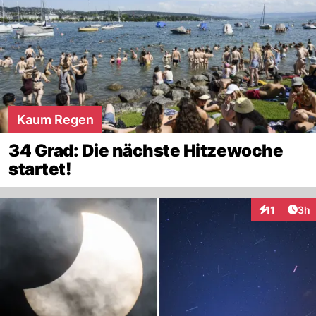
Kaum Regen
34 Grad: Die nächste Hitzewoche
startet!
Arti
11
3h
Interaktione