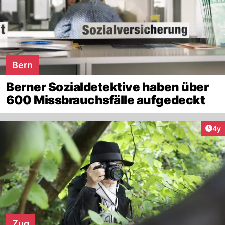
Bern
Berner Sozialdetektive haben über
600 Missbrauchsfälle aufgedeckt
Arti
4y
Zug