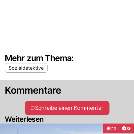
Mehr zum Thema:
Sozialdetektive
Kommentare
Schreibe einen Kommentar
Weiterlesen
Arti
212
3h
Interaktionen