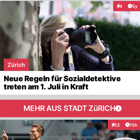
Arti
4
5y
Interaktion
Zürich
Neue Regeln für Sozialdetektive
treten am 1. Juli in Kraft
MEHR AUS STADT ZüRICH
Artik
53
15h
Interaktionen