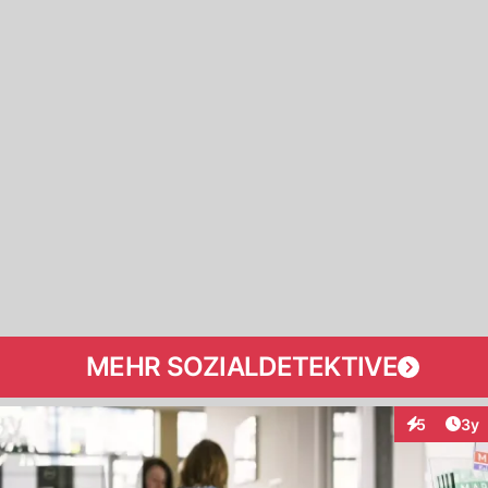
MEHR SOZIALDETEKTIVE
Arti
5
3y
Interaktion