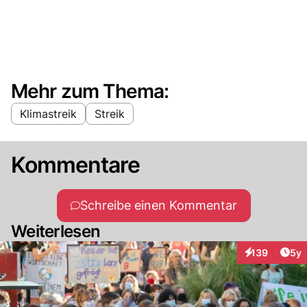
Mehr zum Thema:
Klimastreik
Streik
Kommentare
Schreibe einen Kommentar
Weiterlesen
Arti
139
5y
Interaktionen