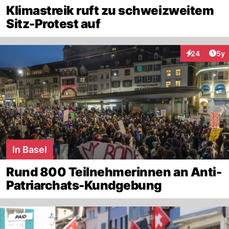
Klimastreik ruft zu schweizweitem
Sitz-Protest auf
Arti
24
5y
Interaktionen
In Basel
Rund 800 Teilnehmerinnen an Anti-
Patriarchats-Kundgebung