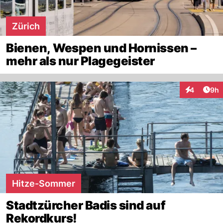
Zürich
Bienen, Wespen und Hornissen –
mehr als nur Plagegeister
Arti
4
9h
Interaktion
Hitze-Sommer
Stadtzürcher Badis sind auf
Rekordkurs!