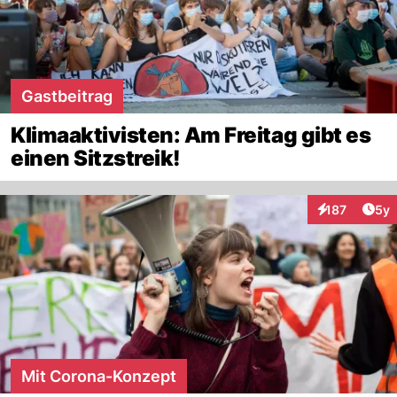
Gastbeitrag
Klimaaktivisten: Am Freitag gibt es
einen Sitzstreik!
Arti
187
5y
Interaktionen
Mit Corona-Konzept