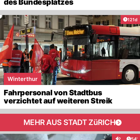
des Bundesplatzes
Artike
121d
Winterthur
Fahrpersonal von Stadtbus
verzichtet auf weiteren Streik
MEHR AUS STADT ZüRICH
Arti
2
54'