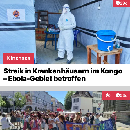
Artik
29d
Kinshasa
Streik in Krankenhäusern im Kongo
– Ebola-Gebiet betroffen
Artik
6
53d
Interaktionen