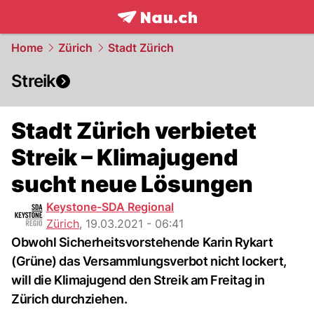
frontpage.
NAU.ch
Home
Zürich
Stadt Zürich
Streik
Stadt Zürich verbietet
Streik – Klimajugend
sucht neue Lösungen
Keystone-SDA Regional
Zürich
,
19.03.2021 - 06:41
Obwohl Sicherheitsvorstehende Karin Rykart
(Grüne) das Versammlungsverbot nicht lockert,
will die Klimajugend den Streik am Freitag in
Zürich durchziehen.