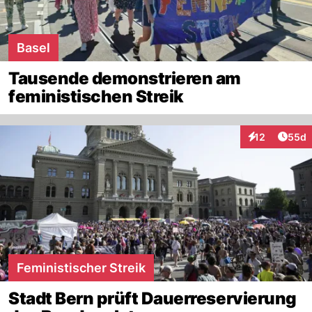
Basel
Tausende demonstrieren am
feministischen Streik
Artik
12
55d
Interaktionen
Feministischer Streik
Stadt Bern prüft Dauerreservierung