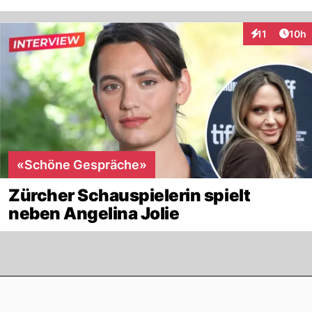
Artik
11
10h
Interaktionen
«Schöne Gespräche»
Zürcher Schauspielerin spielt
neben Angelina Jolie
Footer