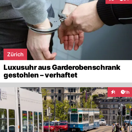
Interaktione
Zürich
Luxusuhr aus Garderobenschrank
gestohlen – verhaftet
Art
1
1h
Interaktion