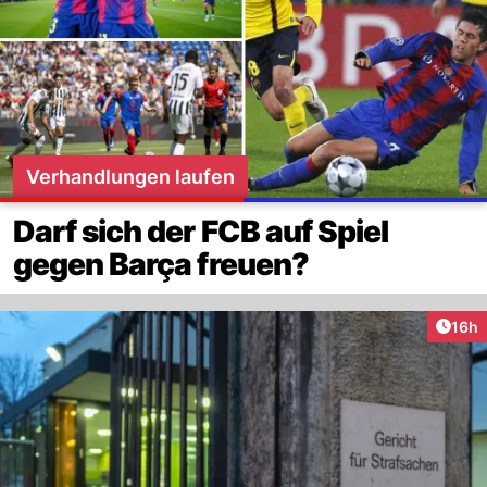
Verhandlungen laufen
Darf sich der FCB auf Spiel
gegen Barça freuen?
Artik
16h