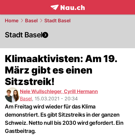
frontpage.
NAU.ch
Home
Basel
Stadt Basel
Stadt Basel
Klimaaktivisten: Am 19.
März gibt es einen
Sitzstreik!
Nele Wullschleger, Cyrill Hermann
Basel
,
15.03.2021 - 20:34
Am Freitag wird wieder für das Klima
demonstriert. Es gibt Sitzstreiks in der ganzen
Schweiz. Netto null bis 2030 wird gefordert. Ein
Gastbeitrag.