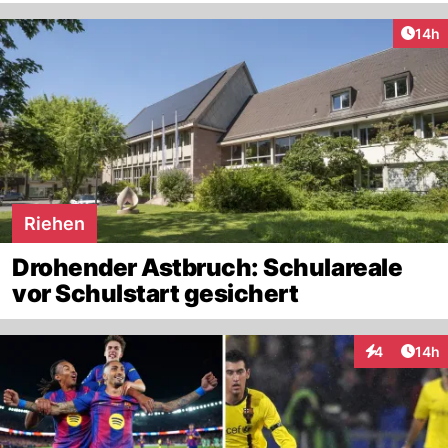
Artik
14h
Riehen
Drohender Astbruch: Schulareale
vor Schulstart gesichert
Artik
4
14h
Interaktione