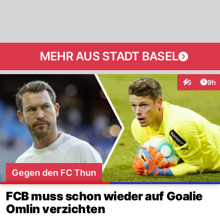
MEHR AUS STADT BASEL
Arti
5
9h
Interaktion
Gegen den FC Thun
FCB muss schon wieder auf Goalie
Omlin verzichten