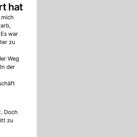
t hat
r mich
warb,
 Es war
ter zu
 der Weg
In der
schäft
t. Doch
itt zu