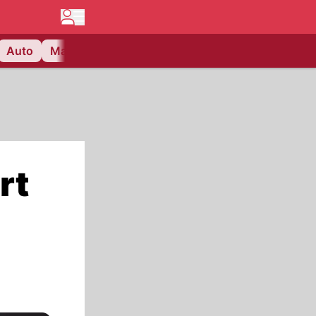
Auto
Matchcenter
Videos
Nau Plus
Lifestyle
rt