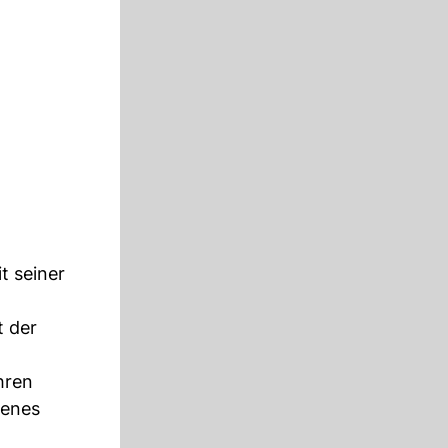
t seiner
t der
hren
genes