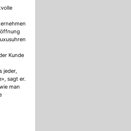
volle
nternehmen
röffnung
 Luxusuhren
eder Kunde
 jeder,
», sagt er.
 wie man
e