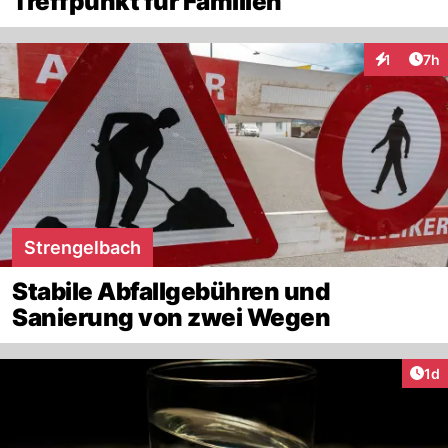
Treffpunkt für Familien
Arti
1
7h
Interaktion
Strengelbach
Stabile Abfallgebühren und
Sanierung von zwei Wegen
Art
1d