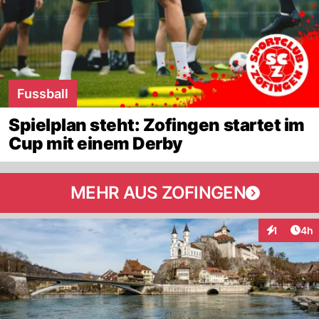
Fussball
Spielplan steht: Zofingen startet im
Cup mit einem Derby
MEHR AUS ZOFINGEN
Arti
1
4h
Interaktion