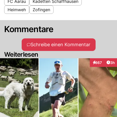
FC Aarau
Kadetten Schaffhausen
Heimweh
Zofingen
Kommentare
Schreibe einen Kommentar
Weiterlesen
Arti
867
3h
Interaktionen