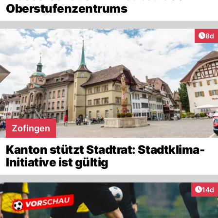
Oberstufenzentrums
Arti
8d
Zofingen
Kanton stützt Stadtrat: Stadtklima-
Initiative ist gültig
Artik
14d