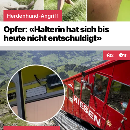
Herdenhund-Angriff
Opfer: «Halterin hat sich bis
heute nicht entschuldigt»
Art
32
1h
Interaktione