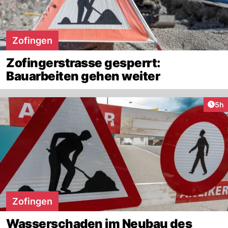
Zofingen
Zofingerstrasse gesperrt:
Bauarbeiten gehen weiter
Arti
5h
Zofingen
Wasserschaden im Neubau des