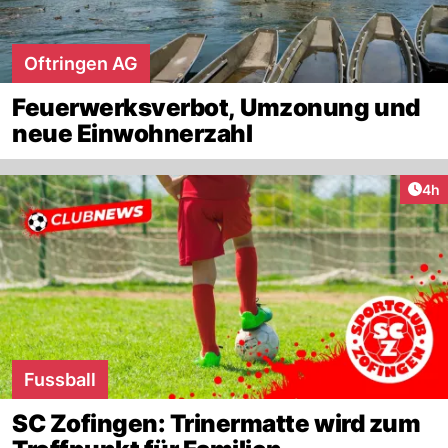
Oftringen AG
Feuerwerksverbot, Umzonung und
neue Einwohnerzahl
Arti
4h
Fussball
SC Zofingen: Trinermatte wird zum