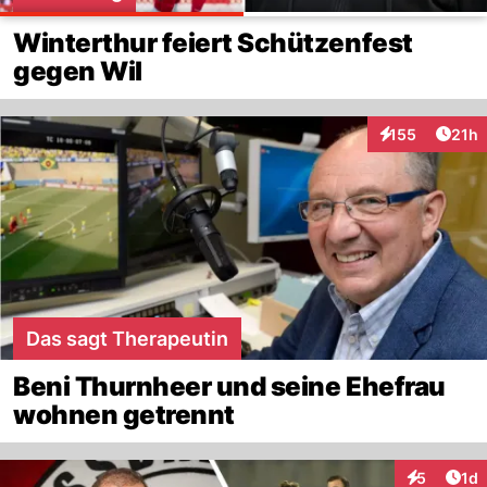
Winterthur feiert Schützenfest
gegen Wil
Artik
155
21h
Interaktionen
Das sagt Therapeutin
Beni Thurnheer und seine Ehefrau
wohnen getrennt
Art
5
1d
Interaktion