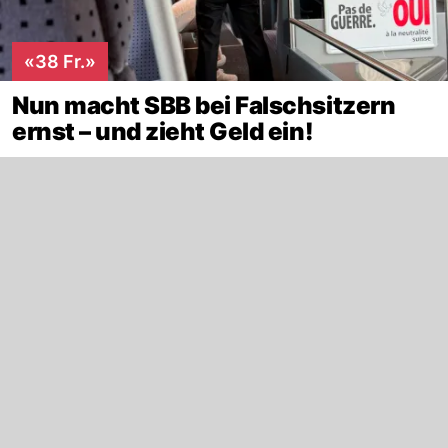
«38 Fr.»
Nun macht SBB bei Falschsitzern
ernst – und zieht Geld ein!