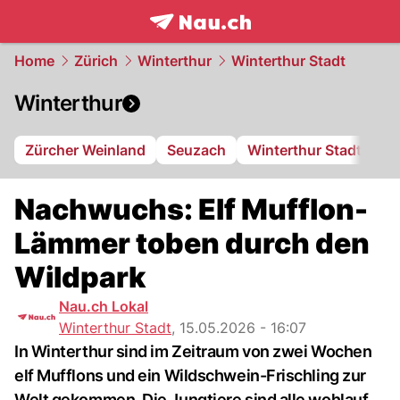
frontpage.
NAU.ch
Home
Zürich
Winterthur
Winterthur Stadt
Winterthur
Zürcher Weinland
Seuzach
Winterthur Stadt
FC
Nachwuchs: Elf Mufflon-
Lämmer toben durch den
Wildpark
Nau.ch Lokal
Winterthur Stadt
,
15.05.2026 - 16:07
In Winterthur sind im Zeitraum von zwei Wochen
elf Mufflons und ein Wildschwein-Frischling zur
Welt gekommen. Die Jungtiere sind alle wohlauf