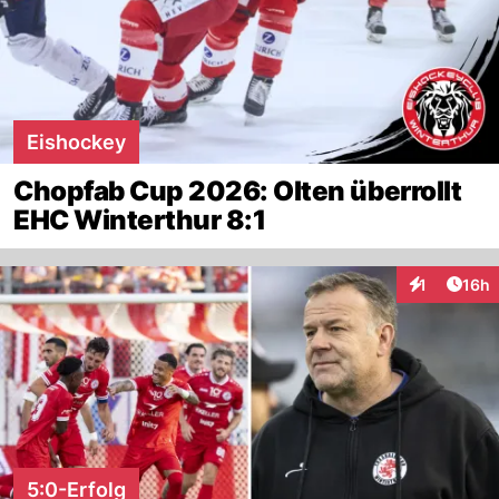
Eishockey
Chopfab Cup 2026: Olten überrollt
EHC Winterthur 8:1
Artik
1
16h
Interaktione
5:0-Erfolg