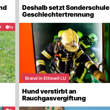
und
Deshalb setzt Sonderschule
Geschlechtertrennung
Artikel veröffentlicht:
3
2y
eraktionen
Brand in Ettiswil LU
Hund verstirbt an
Rauchgasvergiftung
Artikel veröffentlicht: