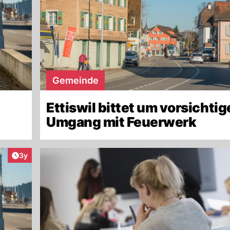
Gemeinde
Ettiswil bittet um vorsichti
Umgang mit Feuerwerk
Artikel veröffentlicht:
3y