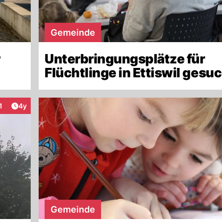
Gemeinde
r
Unterbringungsplätze für
Flüchtlinge in Ettiswil gesu
Artikel veröffentlicht:
1
4y
nteraktionen
Gemeinde