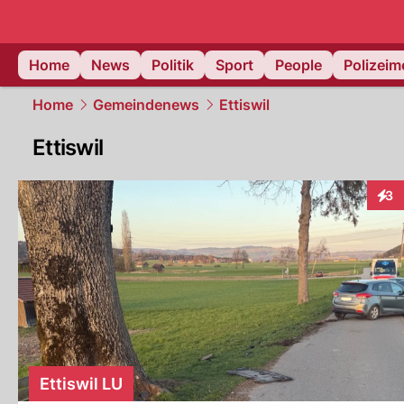
Home
News
Politik
Sport
People
Polizei
Home
Gemeindenews
Ettiswil
Ettiswil
3
Inte
Ettiswil LU