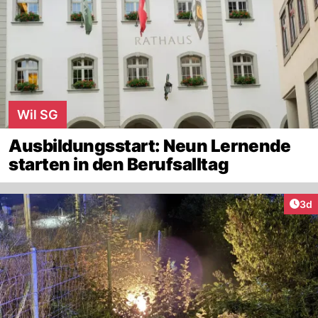
Wil SG
Ausbildungsstart: Neun Lernende
starten in den Berufsalltag
Arti
3d