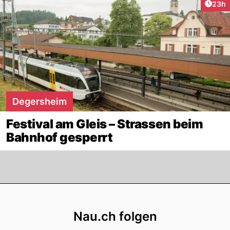
Artik
23h
Degersheim
Festival am Gleis – Strassen beim
Bahnhof gesperrt
Footer
Nau.ch folgen