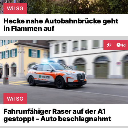
Wil SG
Hecke nahe Autobahnbrücke geht
in Flammen auf
Arti
7
4d
Interaktion
Wil SG
Fahrunfähiger Raser auf der A1
gestoppt – Auto beschlagnahmt