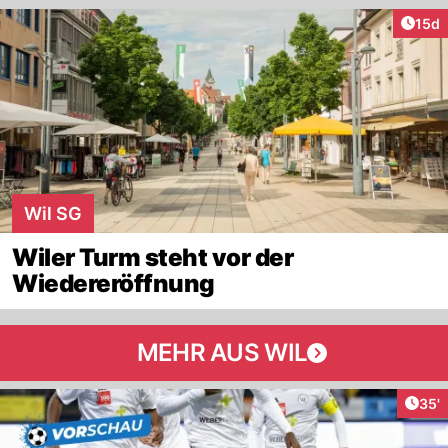
Artik
15d
Wil SG
Wiler Turm steht vor der
Wiedereröffnung
MEHR AUS WIL
Arti
35'