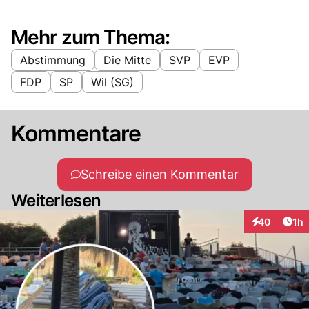
Mehr zum Thema:
Abstimmung
Die Mitte
SVP
EVP
FDP
SP
Wil (SG)
Kommentare
Schreibe einen Kommentar
Weiterlesen
Art
40
1h
Interaktione