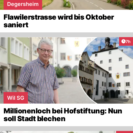
Degersheim
Flawilerstrasse wird bis Oktober
saniert
Arti
7h
Wil SG
Millionenloch bei Hofstiftung: Nun
soll Stadt blechen