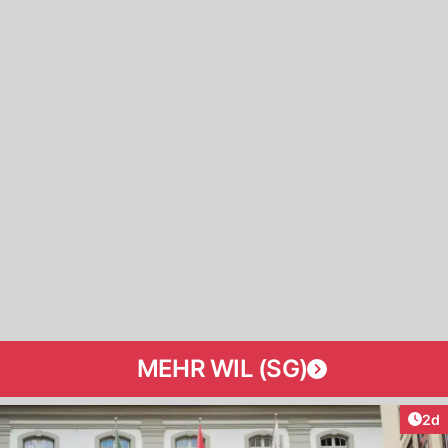
MEHR WIL (SG)
Arti
2d