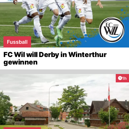
Fussball
FC Wil will Derby in Winterthur
gewinnen
Art
1h