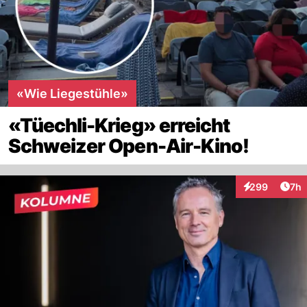
«Wie Liegestühle»
«Tüechli-Krieg» erreicht
Schweizer Open-Air-Kino!
Arti
299
7h
Interaktionen