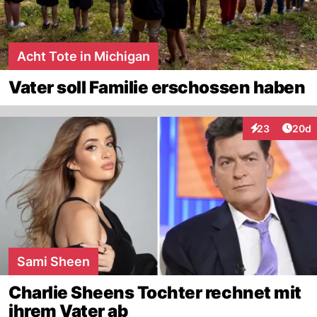
Acht Tote in Michigan
Vater soll Familie erschossen haben
Artik
23
20d
Interaktionen
Sami Sheen
Charlie Sheens Tochter rechnet mit
ihrem Vater ab