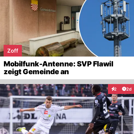
Zoff
Mobilfunk-Antenne: SVP Flawil
zeigt Gemeinde an
Arti
2
2d
Interaktion