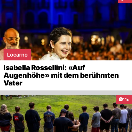
Locarno
Isabella Rossellini: «Auf
Augenhöhe» mit dem berühmten
Vater
Artik
11d