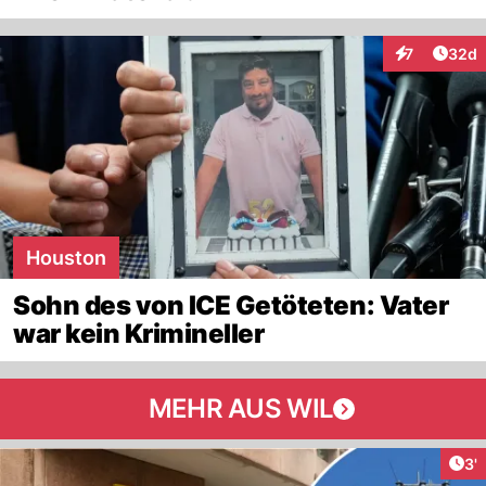
Artik
7
32d
Interaktionen
Houston
Sohn des von ICE Getöteten: Vater
war kein Krimineller
MEHR AUS WIL
Art
3'