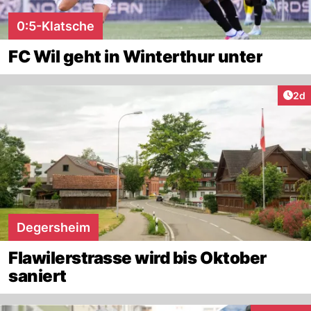
0:5-Klatsche
FC Wil geht in Winterthur unter
Arti
2d
Degersheim
Flawilerstrasse wird bis Oktober
saniert