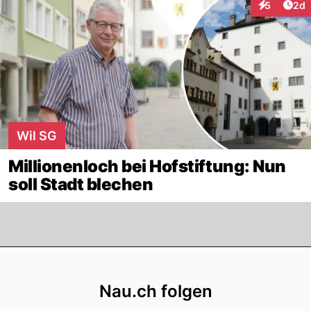
Arti
5
2d
Interaktion
Wil SG
Millionenloch bei Hofstiftung: Nun
soll Stadt blechen
Footer
Nau.ch folgen