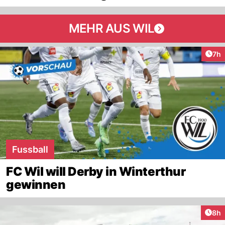
MEHR AUS WIL
Arti
7h
Fussball
FC Wil will Derby in Winterthur
gewinnen
Arti
8h