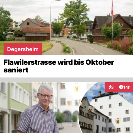
Degersheim
Flawilerstrasse wird bis Oktober
saniert
Artik
3
14h
Interaktione