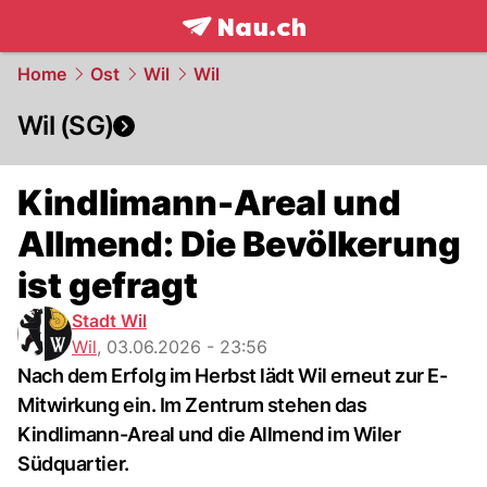
frontpage.
NAU.ch
Home
Ost
Wil
Wil
Wil (SG)
Kindlimann-Areal und
Allmend: Die Bevölkerung
ist gefragt
Stadt Wil
Wil
,
03.06.2026 - 23:56
Nach dem Erfolg im Herbst lädt Wil erneut zur E-
Mitwirkung ein. Im Zentrum stehen das
Kindlimann-Areal und die Allmend im Wiler
Südquartier.