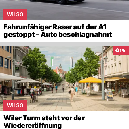
Wil SG
Fahrunfähiger Raser auf der A1
gestoppt – Auto beschlagnahmt
Artik
15d
Wil SG
Wiler Turm steht vor der
Wiedereröffnung