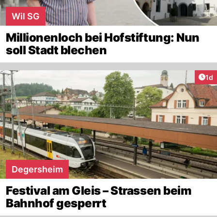
Wil SG
Millionenloch bei Hofstiftung: Nun
soll Stadt blechen
Art
1d
Degersheim
Festival am Gleis – Strassen beim
Bahnhof gesperrt