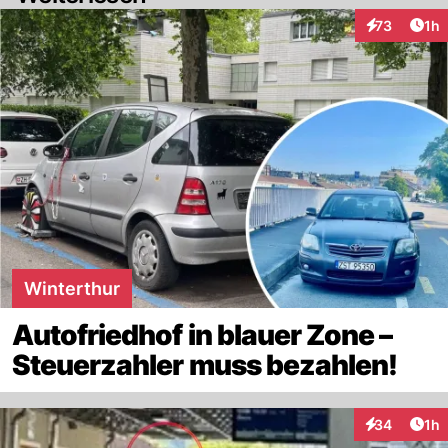
Art
73
1h
Interaktione
Winterthur
Autofriedhof in blauer Zone –
Steuerzahler muss bezahlen!
Art
34
1h
Interaktione