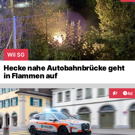
Wil SG
Hecke nahe Autobahnbrücke geht
in Flammen auf
Arti
7
4d
Interaktion