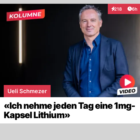
Arti
218
6h
Interaktionen
Ueli Schmezer
«Ich nehme jeden Tag eine 1mg-
Kapsel Lithium»