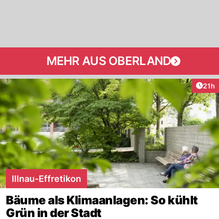
MEHR AUS OBERLAND
Artik
21h
Illnau-Effretikon
Bäume als Klimaanlagen: So kühlt
Grün in der Stadt