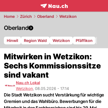
frontpage.
NAU.ch
Home
Zürich
Oberland
Wetzikon
Oberland
Hinwil
Region Wald
Wetzikon
Pfäffikon
Dübe
Mitwirken in Wetzikon:
Sechs Kommissionssitze
sind vakant
Nau.ch Lokal
Wetzikon
,
08.05.2026 - 17:14
Die Stadt Wetzikon sucht Verstärkung für wichtige
Gremien und das Wahlbüro. Bewerbungen für die
Mitarbeit in den Fachbereichen sind bis 29. Mai