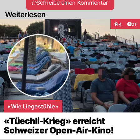
Schreibe einen Kommentar
Weiterlesen
Arti
14
21'
Interaktionen
«Wie Liegestühle»
«Tüechli-Krieg» erreicht
Schweizer Open-Air-Kino!