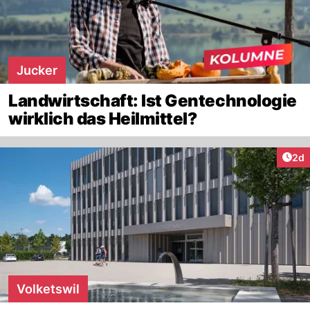
Jucker
Landwirtschaft: Ist Gentechnologie
wirklich das Heilmittel?
Arti
2d
Volketswil