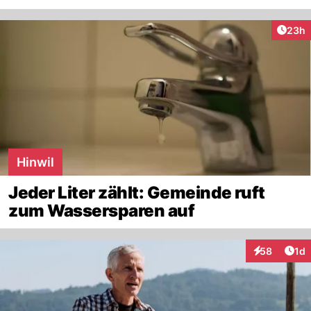
Artik
23h
Hinwil
Jeder Liter zählt: Gemeinde ruft
zum Wassersparen auf
Art
58
1d
Interaktione