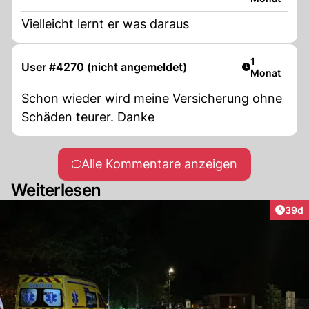
Vielleicht lernt er was daraus
Artikel veröf
1
User #4270 (nicht angemeldet)
Monat
Schon wieder wird meine Versicherung ohne
Schäden teurer. Danke
Alle Kommentare anzeigen
Weiterlesen
Artik
39d