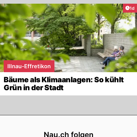
Art
1d
Illnau-Effretikon
Bäume als Klimaanlagen: So kühlt
Grün in der Stadt
Footer
Nau.ch folgen