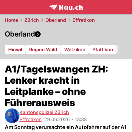
frontpage.
NAU.ch
Home
Zürich
Oberland
Effretikon
Oberland
Hinwil
Region Wald
Wetzikon
Pfäffikon
Dübe
A1/Tagelswangen ZH:
Lenker kracht in
Leitplanke – ohne
Führerausweis
Kantonspolizei Zürich
Effretikon
,
29.06.2026 - 13:38
Am Sonntag verursachte ein Autofahrer auf der A1