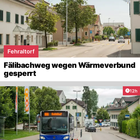
Fehraltorf
Fälibachweg wegen Wärmeverbund
gesperrt
Artik
12h