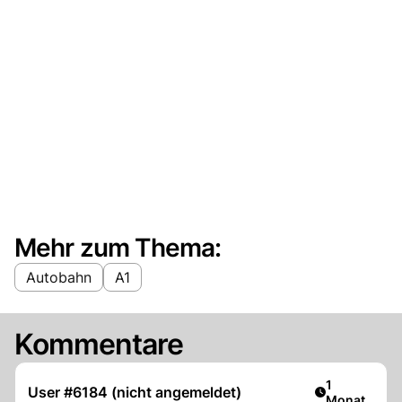
Mehr zum Thema:
Autobahn
A1
Kommentare
Artikel veröf
1
User #6184 (nicht angemeldet)
Monat