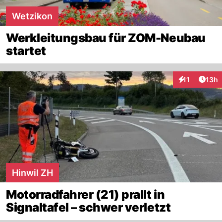
Wetzikon
Werkleitungsbau für ZOM-Neubau
startet
Artik
11
13h
Interaktionen
Hinwil ZH
Motorradfahrer (21) prallt in
Signaltafel – schwer verletzt