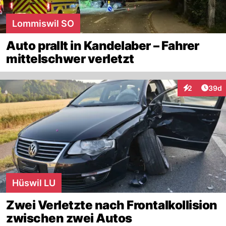
Lommiswil SO
Auto prallt in Kandelaber – Fahrer
mittelschwer verletzt
Artik
2
39d
Interaktionen
Hüswil LU
Zwei Verletzte nach Frontalkollision
zwischen zwei Autos