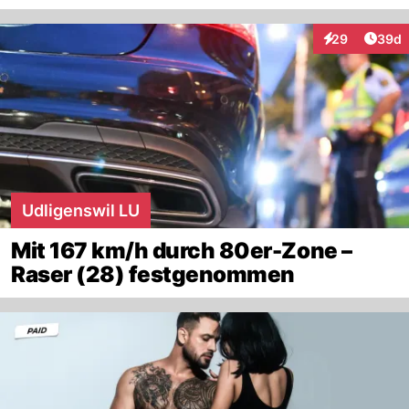
Artik
29
39d
Interaktionen
Udligenswil LU
Mit 167 km/h durch 80er-Zone –
Raser (28) festgenommen