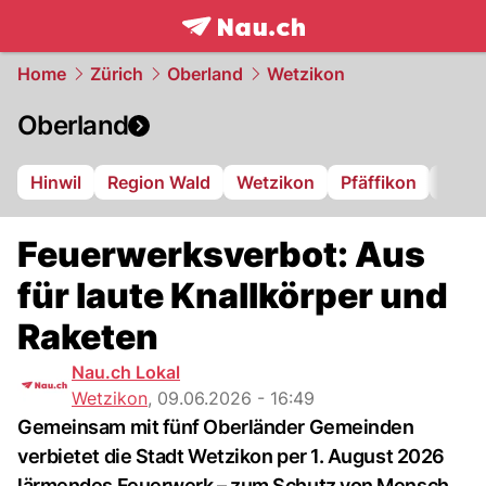
frontpage.
NAU.ch
Home
Zürich
Oberland
Wetzikon
Oberland
Hinwil
Region Wald
Wetzikon
Pfäffikon
Dübe
Feuerwerksverbot: Aus
für laute Knallkörper und
Raketen
Nau.ch Lokal
Wetzikon
,
09.06.2026 - 16:49
Gemeinsam mit fünf Oberländer Gemeinden
verbietet die Stadt Wetzikon per 1. August 2026
lärmendes Feuerwerk – zum Schutz von Mensch,