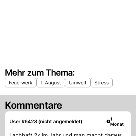
Mehr zum Thema:
Feuerwerk
1. August
Umwelt
Stress
Kommentare
Artikel veröf
1
User #6423 (nicht angemeldet)
Monat
Lachhaft 2x im Jahr und man macht daraus