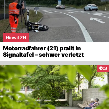
Hinwil ZH
Motorradfahrer (21) prallt in
Signaltafel – schwer verletzt
Arti
2d