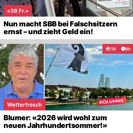
«38 Fr.»
Nun macht SBB bei Falschsitzern
ernst – und zieht Geld ein!
Arti
219
8h
Interaktionen
Wetterfrosch
Blumer: «2026 wird wohl zum
neuen Jahrhundertsommer!»