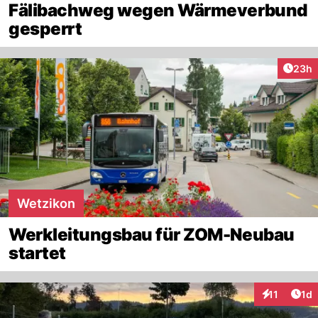
Fälibachweg wegen Wärmeverbund
gesperrt
Artik
23h
Wetzikon
Werkleitungsbau für ZOM-Neubau
startet
Art
11
1d
Interaktione