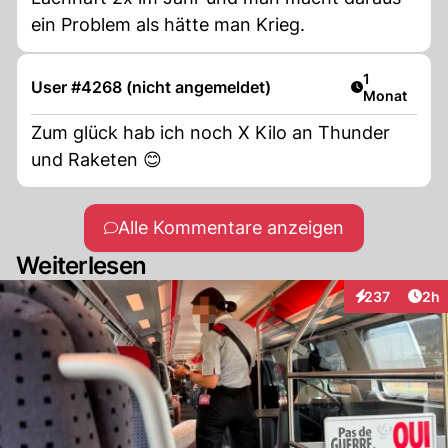
ein Problem als hätte man Krieg.
Artikel veröf
1
User #4268 (nicht angemeldet)
Monat
Zum glück hab ich noch X Kilo an Thunder
und Raketen 😊
Alle Kommentare anzeigen
Weiterlesen
Arti
237
2h
Interaktionen