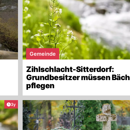
Gemeinde
Zihlschlacht-Sitterdorf:
Grundbesitzer müssen Bäc
pflegen
Artikel veröffentlicht:
3y