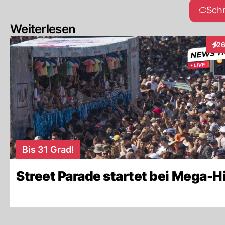
Sch
Weiterlesen
2
Inte
Bis 31 Grad!
Street Parade startet bei Mega-H