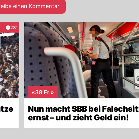
reibe einen Kommentar
Artikel veröffentlicht:
6
23'
raktionen
«38 Fr.»
itze
Nun macht SBB bei Falschsi
ernst – und zieht Geld ein!