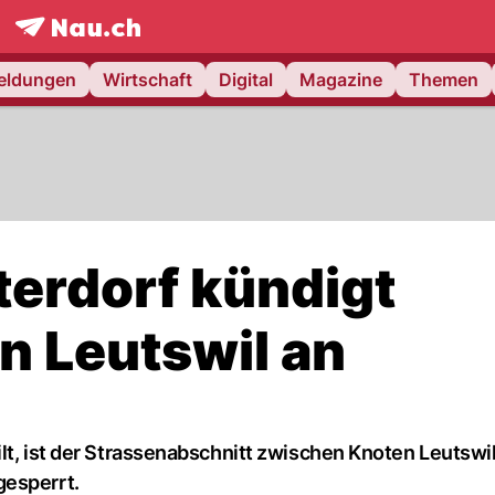
frontpage.
NAU.ch
meldungen
Wirtschaft
Digital
Magazine
Themen
terdorf kündigt
n Leutswil an
lt, ist der Strassenabschnitt zwischen Knoten Leutswi
gesperrt.