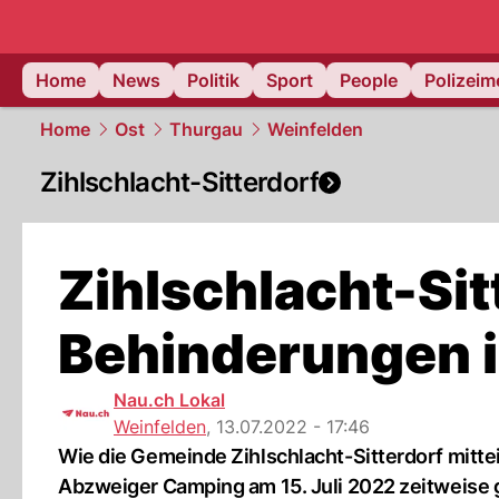
Home
News
Politik
Sport
People
Polizei
Home
Ost
Thurgau
Weinfelden
Zihlschlacht-Sitterdorf
Zihlschlacht-Sit
Behinderungen i
Nau.ch Lokal
Weinfelden
,
13.07.2022 - 17:46
Wie die Gemeinde Zihlschlacht-Sitterdorf mittei
Abzweiger Camping am 15. Juli 2022 zeitweise 