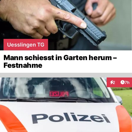
Uesslingen TG
Mann schiesst in Garten herum –
Festnahme
Arti
2
7h
Interaktion