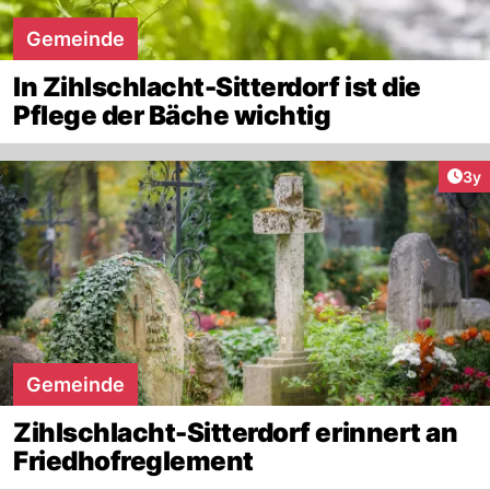
Gemeinde
In Zihlschlacht-Sitterdorf ist die
Pflege der Bäche wichtig
Arti
3y
Gemeinde
Zihlschlacht-Sitterdorf erinnert an
Friedhofreglement