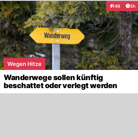
Arti
148
3h
Interaktionen
Wegen Hitze
Wanderwege sollen künftig
beschattet oder verlegt werden