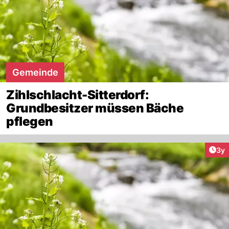
Gemeinde
Zihlschlacht-Sitterdorf:
Grundbesitzer müssen Bäche
pflegen
Arti
3y