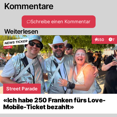
Kommentare
Schreibe einen Kommentar
Weiterlesen
Art
550
1'
Interaktionen
Street Parade
«Ich habe 250 Franken fürs Love-
Mobile-Ticket bezahlt»