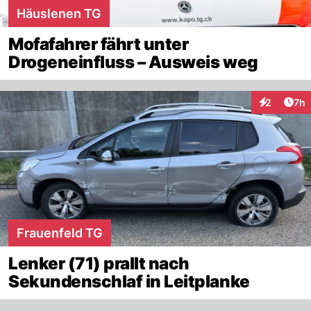
Häuslenen TG
Mofafahrer fährt unter
Drogeneinfluss – Ausweis weg
Arti
2
7h
Interaktion
Frauenfeld TG
Lenker (71) prallt nach
Sekundenschlaf in Leitplanke