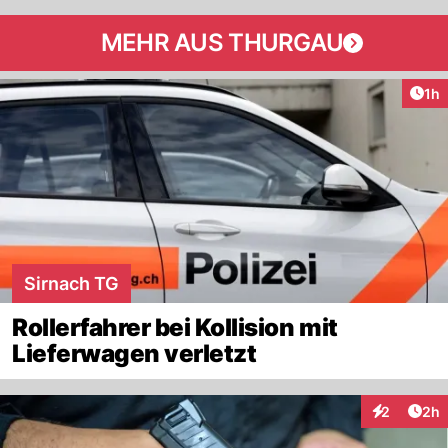
MEHR AUS THURGAU
Art
1h
Sirnach TG
Rollerfahrer bei Kollision mit
Lieferwagen verletzt
Arti
2
2h
Interaktion