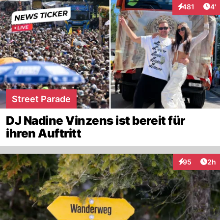
Art
481
4'
Interaktionen
Street Parade
DJ Nadine Vinzens ist bereit für
ihren Auftritt
Arti
95
2h
Interaktionen