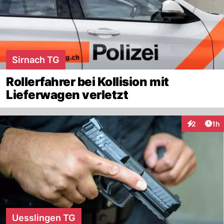
Sirnach TG
Rollerfahrer bei Kollision mit
Lieferwagen verletzt
Art
2
1h
Interaktion
Uesslingen TG