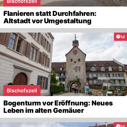
Bischofszell
Flanieren statt Durchfahren:
Altstadt vor Umgestaltung
Art
1d
Bischofszell
Bogenturm vor Eröffnung: Neues
Leben im alten Gemäuer
Art
1d