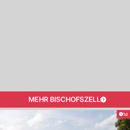
MEHR BISCHOFSZELL
Art
1d