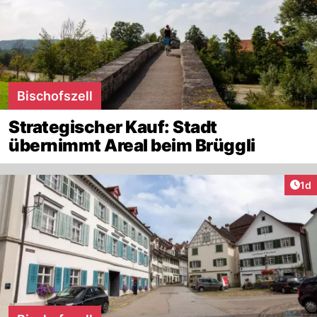
Bischofszell
Strategischer Kauf: Stadt
übernimmt Areal beim Brüggli
Art
1d