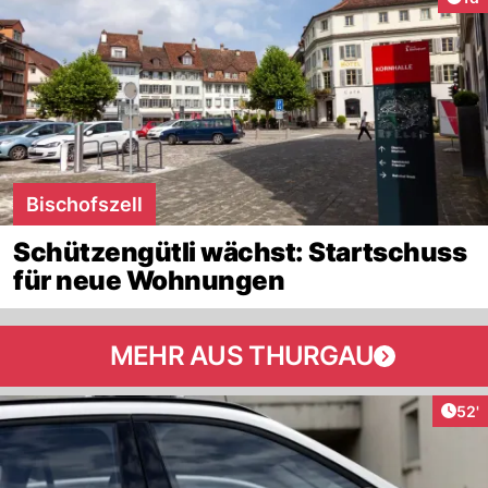
Bischofszell
Schützengütli wächst: Startschuss
für neue Wohnungen
MEHR AUS THURGAU
Arti
52'