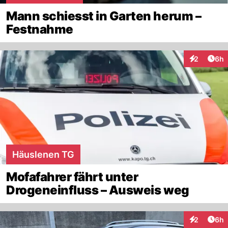
Mann schiesst in Garten herum –
Festnahme
Arti
2
6h
Interaktion
Häuslenen TG
Mofafahrer fährt unter
Drogeneinfluss – Ausweis weg
Arti
2
6h
Interaktion