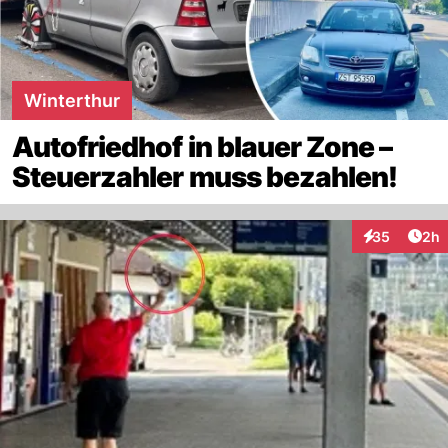
Winterthur
Autofriedhof in blauer Zone –
Steuerzahler muss bezahlen!
Arti
35
2h
Interaktionen