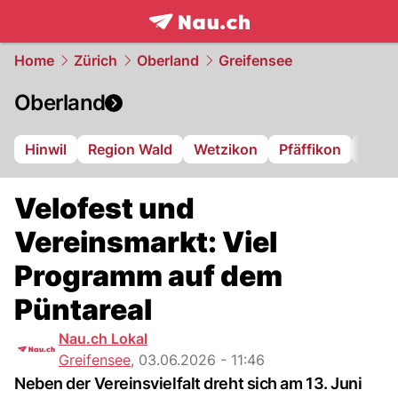
frontpage.
NAU.ch
Home
Zürich
Oberland
Greifensee
Oberland
Hinwil
Region Wald
Wetzikon
Pfäffikon
Dübe
Velofest und
Vereinsmarkt: Viel
Programm auf dem
Püntareal
Nau.ch Lokal
Greifensee
,
03.06.2026 - 11:46
Neben der Vereinsvielfalt dreht sich am 13. Juni