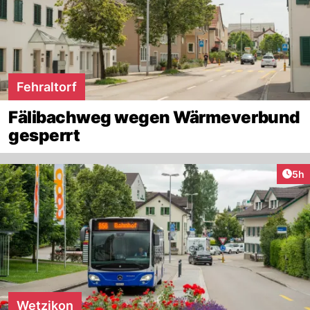
Fehraltorf
Fälibachweg wegen Wärmeverbund
gesperrt
Arti
5h
Wetzikon