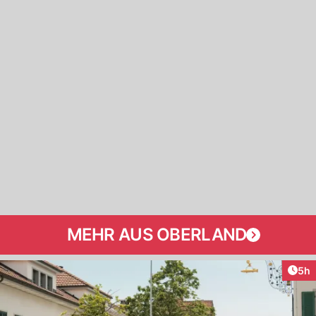
MEHR AUS OBERLAND
Arti
5h