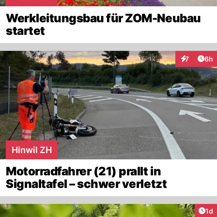
Werkleitungsbau für ZOM-Neubau
startet
Arti
7
6h
Interaktion
Hinwil ZH
Motorradfahrer (21) prallt in
Signaltafel – schwer verletzt
Art
1d