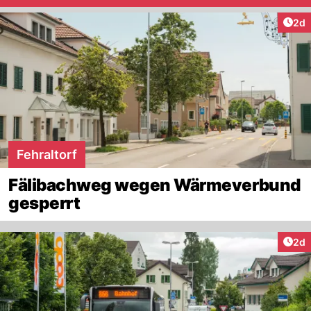
Arti
2d
Fehraltorf
Fälibachweg wegen Wärmeverbund
gesperrt
Arti
2d