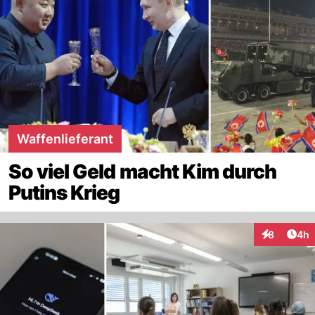
Waffenlieferant
So viel Geld macht Kim durch
Putins Krieg
Arti
8
4h
Interaktion