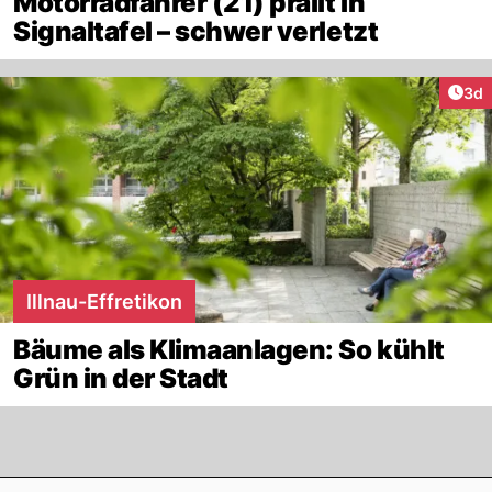
Motorradfahrer (21) prallt in
Signaltafel – schwer verletzt
Arti
3d
Illnau-Effretikon
Bäume als Klimaanlagen: So kühlt
Grün in der Stadt