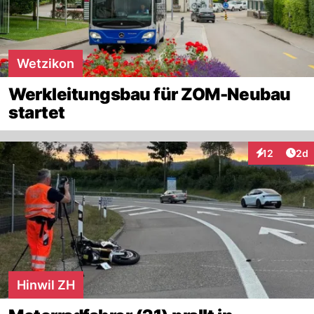
Wetzikon
Werkleitungsbau für ZOM-Neubau
startet
Arti
12
2d
Interaktione
Hinwil ZH