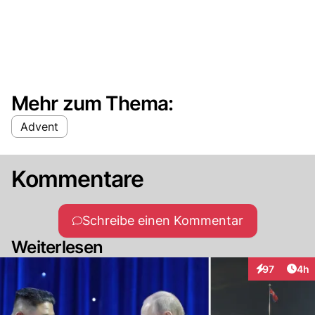
Mehr zum Thema:
Advent
Kommentare
Schreibe einen Kommentar
Weiterlesen
Arti
97
4h
Interaktionen