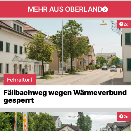
MEHR AUS OBERLAND
Arti
2d
Fehraltorf
Fälibachweg wegen Wärmeverbund
gesperrt
Arti
2d