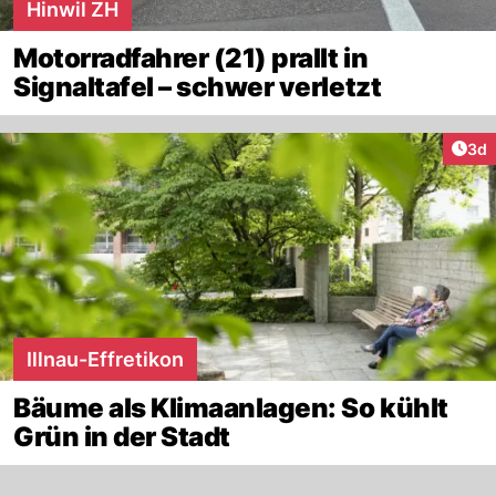
Hinwil ZH
Motorradfahrer (21) prallt in
Signaltafel – schwer verletzt
Arti
3d
Illnau-Effretikon
Bäume als Klimaanlagen: So kühlt
Grün in der Stadt