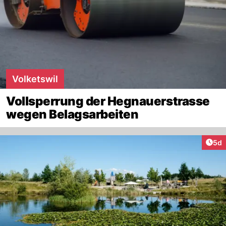
Volketswil
Vollsperrung der Hegnauerstrasse
wegen Belagsarbeiten
Arti
5d