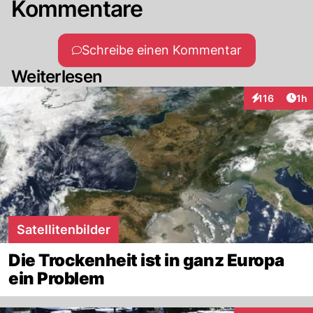
Kommentare
Schreibe einen Kommentar
Weiterlesen
Art
116
1h
Interaktionen
Satellitenbilder
Die Trockenheit ist in ganz Europa
ein Problem