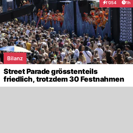
Art
1'054
1h
Interaktionen
Bilanz
Street Parade grösstenteils
friedlich, trotzdem 30 Festnahmen