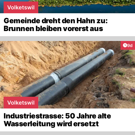
Volketswil
Gemeinde dreht den Hahn zu:
Brunnen bleiben vorerst aus
Arti
9d
Volketswil
Industriestrasse: 50 Jahre alte
Wasserleitung wird ersetzt