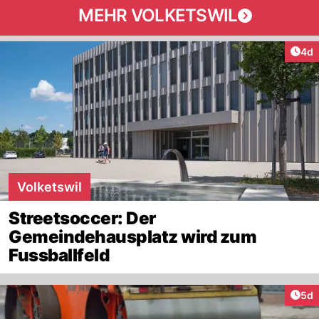
MEHR VOLKETSWIL
Arti
4d
Volketswil
Streetsoccer: Der
Gemeindehausplatz wird zum
Fussballfeld
Arti
5d