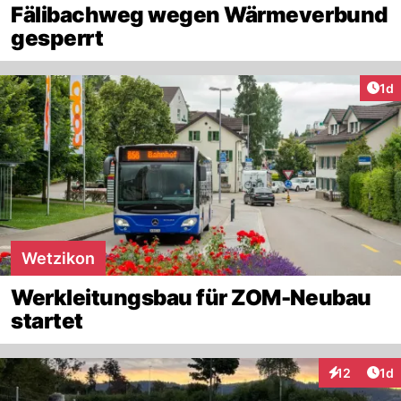
Fälibachweg wegen Wärmeverbund
gesperrt
Art
1d
Wetzikon
Werkleitungsbau für ZOM-Neubau
startet
Art
12
1d
Interaktione