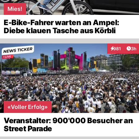
Mies!
E-Bike-Fahrer warten an Ampel:
Diebe klauen Tasche aus Körbli
Arti
981
3h
Interaktionen
«Voller Erfolg»
Veranstalter: 900'000 Besucher an
Street Parade