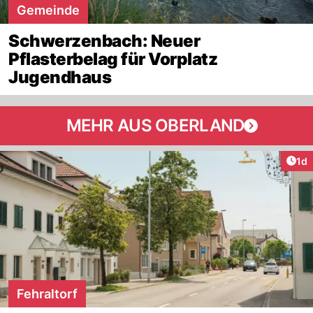
Gemeinde
Schwerzenbach: Neuer
Pflasterbelag für Vorplatz
Jugendhaus
MEHR AUS OBERLAND
Art
1d
Fehraltorf