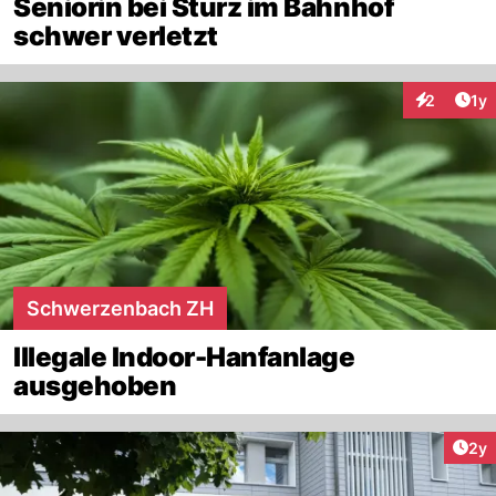
Seniorin bei Sturz im Bahnhof
schwer verletzt
Art
2
1y
Interaktion
Schwerzenbach ZH
Illegale Indoor-Hanfanlage
ausgehoben
Arti
2y