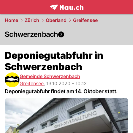
frontpage.
NAU.ch
Home
Zürich
Oberland
Greifensee
Schwerzenbach
Deponiegutabfuhr in
Schwerzenbach
Gemeinde Schwerzenbach
Greifensee
,
13.10.2020 - 10:12
Deponiegutabfuhr findet am 14. Oktober statt.