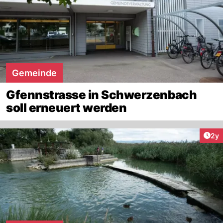
Gemeinde
Gfennstrasse in Schwerzenbach
soll erneuert werden
Arti
2y