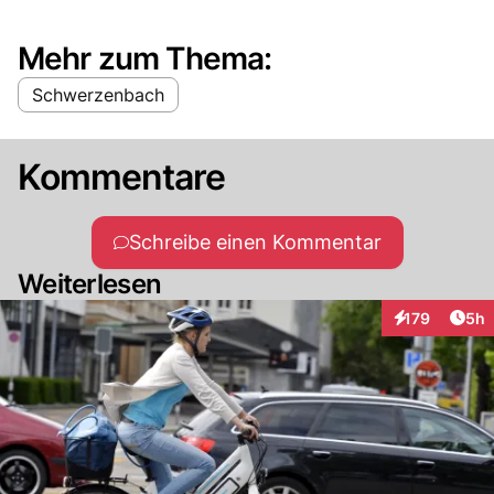
Mehr zum Thema:
Schwerzenbach
Kommentare
Schreibe einen Kommentar
Weiterlesen
Arti
179
5h
Interaktionen