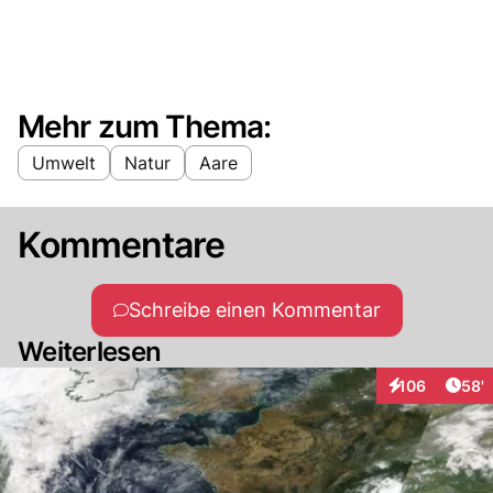
Mehr zum Thema:
Umwelt
Natur
Aare
Kommentare
Schreibe einen Kommentar
Weiterlesen
Arti
106
58'
Interaktionen