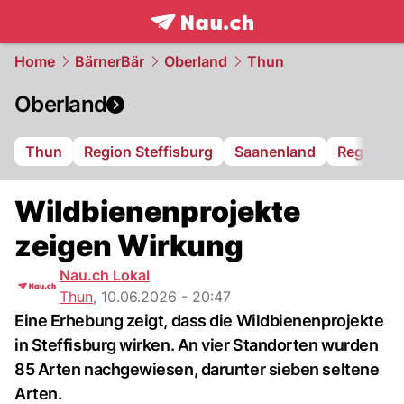
frontpage.
NAU.ch
Home
BärnerBär
Oberland
Thun
Oberland
Thun
Region Steffisburg
Saanenland
Region S
Wildbienenprojekte
zeigen Wirkung
Nau.ch Lokal
Thun
,
10.06.2026 - 20:47
Eine Erhebung zeigt, dass die Wildbienenprojekte
in Steffisburg wirken. An vier Standorten wurden
85 Arten nachgewiesen, darunter sieben seltene
Arten.