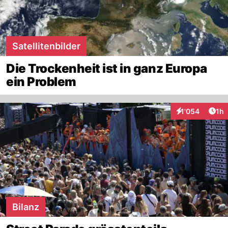
Satellitenbilder
Die Trockenheit ist in ganz Europa
ein Problem
Art
1'054
1h
Interaktionen
Bilanz