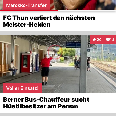
Marokko-Transfer
FC Thun verliert den nächsten
Meister-Helden
Art
120
1d
Interaktionen
Voller Einsatz!
Berner Bus-Chauffeur sucht
Hüetlibesitzer am Perron