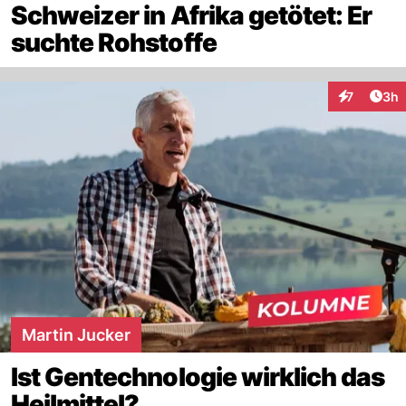
Schweizer in Afrika getötet: Er
suchte Rohstoffe
Arti
7
3h
Interaktion
Martin Jucker
Ist Gentechnologie wirklich das
Heilmittel?