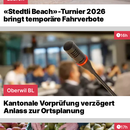
«Stedtli Beach»-Turnier 2026
bringt temporäre Fahrverbote
Artik
16h
Oberwil BL
Kantonale Vorprüfung verzögert
Anlass zur Ortsplanung
Artik
17h