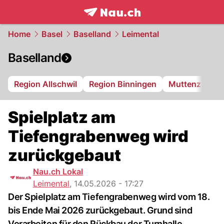
frontpage.
NAU.ch
Home
Basel
Baselland
Leimental
Baselland
Region Allschwil
Region Binningen
Muttenz
Bi
Spielplatz am
Tiefengrabenweg wird
zurückgebaut
Nau.ch Lokal
Leimental
,
14.05.2026 - 17:27
Der Spielplatz am Tiefengrabenweg wird vom 18.
bis Ende Mai 2026 zurückgebaut. Grund sind
Vorarbeiten für den Rückbau der Turnhalle