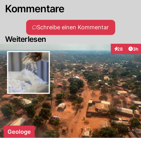
Kommentare
Schreibe einen Kommentar
Weiterlesen
Arti
28
3h
Interaktionen
Geologe