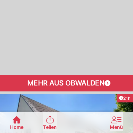
MEHR AUS OBWALDEN
Artik
21h
Home
Teilen
Menü