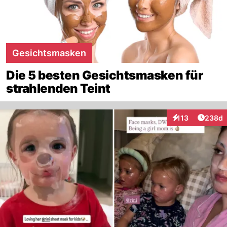
Gesichtsmasken
Die 5 besten Gesichtsmasken für
strahlenden Teint
Artikel
113
238d
Interaktionen