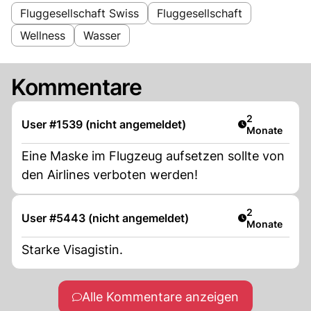
Fluggesellschaft Swiss
Fluggesellschaft
Wellness
Wasser
Kommentare
Artikel veröff
2
User #1539 (nicht angemeldet)
Monate
Eine Maske im Flugzeug aufsetzen sollte von
den Airlines verboten werden!
Artikel veröff
2
User #5443 (nicht angemeldet)
Monate
Starke Visagistin.
Alle Kommentare anzeigen