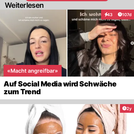
Weiterlesen
Artike
43
107d
Interaktionen
«Macht angreifbar»
Auf Social Media wird Schwäche
zum Trend
Arti
2y