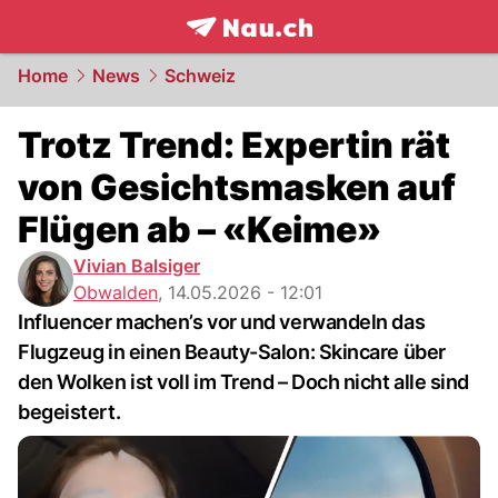
frontpage.
NAU.ch
Home
News
Schweiz
Trotz Trend: Expertin rät
von Gesichtsmasken auf
Flügen ab – «Keime»
Vivian Balsiger
Obwalden
,
14.05.2026 - 12:01
Influencer machen’s vor und verwandeln das
Flugzeug in einen Beauty-Salon: Skincare über
den Wolken ist voll im Trend – Doch nicht alle sind
begeistert.