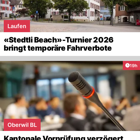
Laufen
«Stedtli Beach»-Turnier 2026
bringt temporäre Fahrverbote
Artik
19h
Oberwil BL
Kantonale Vorprüfung verzögert