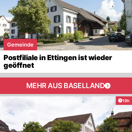
Gemeinde
Postfiliale in Ettingen ist wieder
geöffnet
MEHR AUS BASELLAND
Artik
19h