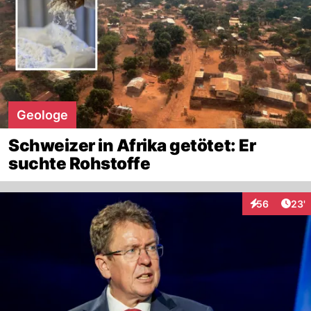
Geologe
Schweizer in Afrika getötet: Er
suchte Rohstoffe
Arti
56
23'
Interaktionen