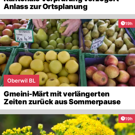
Anlass zur Ortsplanung
Artik
19h
Oberwil BL
Gmeini-Märt mit verlängerten
Zeiten zurück aus Sommerpause
Artik
19h