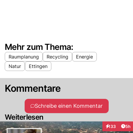
Mehr zum Thema:
Raumplanung
Recycling
Energie
Natur
Ettingen
Kommentare
Schreibe einen Kommentar
Weiterlesen
Arti
133
5h
Interaktionen